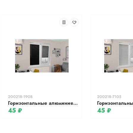
200218-1908
200218-7105
Горизонтальные алюминиевые жалюзи 25мм, цв.№1908 Лента 25*0,18, 1908
45 ₽
45 ₽