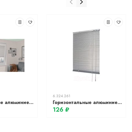
6.324.261
Горизонтальные алюминиевые жалюзи 25мм, цв.№7105 Лента 25*0,18, 7105
Горизонтальные алюминиевые жалюзи АС МАРТ 9746 85x160 (серебристый)
126 ₽