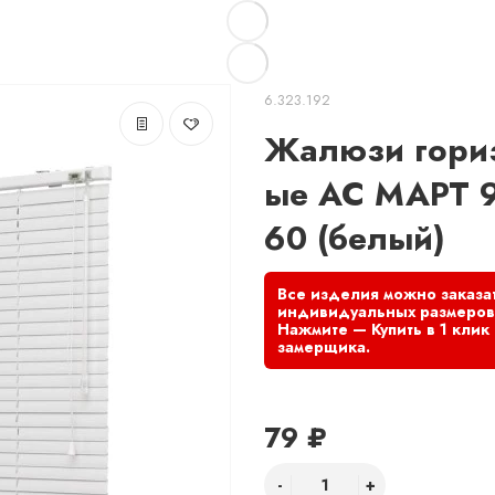
6.323.192
Жалюзи гори
ые АС МАРТ 9
60 (белый)
79 ₽