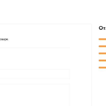
От
оваре.