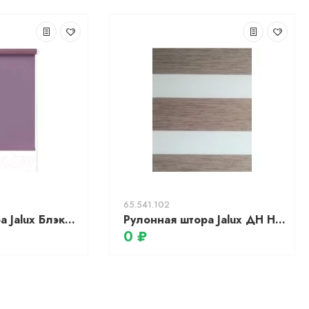
65.541.102
Рулонная штора Jalux Блэкаут M828-4 49x160 (лиловый)
Рулонная штора Jalux ДН Натурель 903 48x135 (какао)
0 ₽