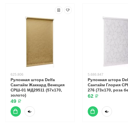
625.806
5.686.847
Рулонная штора Delfa
Рулонная штора Del
Сантайм Жаккард Венеция
Сантайм Глория С
СРШ-01 МД29511 (57x170,
276 (73x170, роза б
золото)
62 ₽
49 ₽