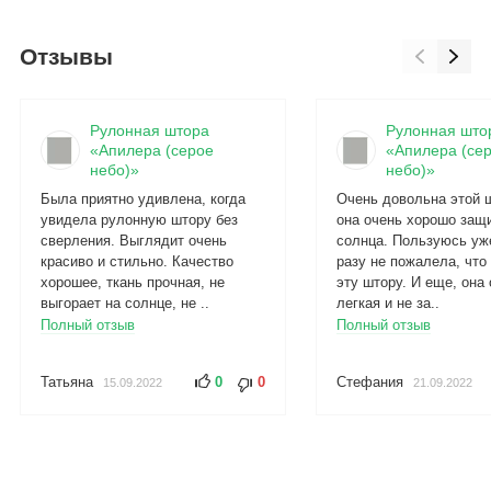
Отзывы
Рулонная штора
Рулонная што
«Апилера (серое
«Апилера (се
небо)»
небо)»
Была приятно удивлена, когда
Очень довольна этой 
увидела рулонную штору без
она очень хорошо защ
сверления. Выглядит очень
солнца. Пользуюсь уже
красиво и стильно. Качество
разу не пожалела, что
хорошее, ткань прочная, не
эту штору. И еще, она
выгорает на солнце, не ..
легкая и не за..
Полный отзыв
Полный отзыв
Татьяна
0
0
Стефания
15.09.2022
21.09.2022