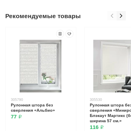
Рекомендуемые товары
305790
305530
Рулонная штора без
Рулонная штора бе
сверления «Альбио»
сверления «Минир
Блэкаут Мартикс (б
77 ₽
ширина 57 см.»
116 ₽