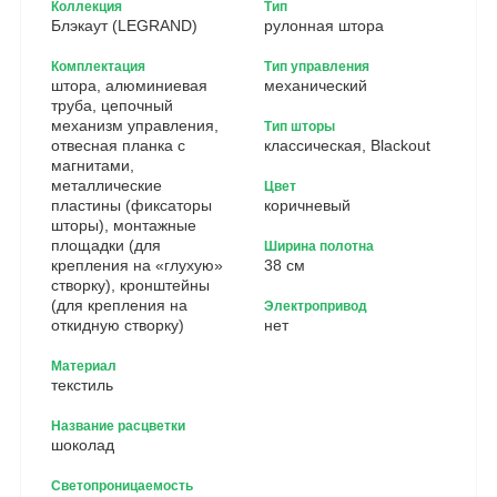
Коллекция
Тип
Блэкаут (LEGRAND)
рулонная штора
Комплектация
Тип управления
штора, алюминиевая
механический
труба, цепочный
механизм управления,
Тип шторы
отвесная планка с
классическая, Blackout
магнитами,
металлические
Цвет
пластины (фиксаторы
коричневый
шторы), монтажные
площадки (для
Ширина полотна
крепления на «глухую»
38 см
створку), кронштейны
(для крепления на
Электропривод
откидную створку)
нет
Материал
текстиль
Название расцветки
шоколад
Светопроницаемость