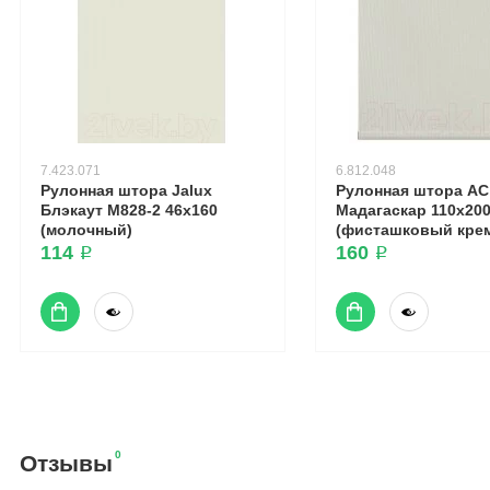
7.423.071
6.812.048
Рулонная штора Jalux
Рулонная штора А
Блэкаут M828-2 46x160
Мадагаскар 110x20
(молочный)
(фисташковый кре
114 ₽
160 ₽
0
Отзывы