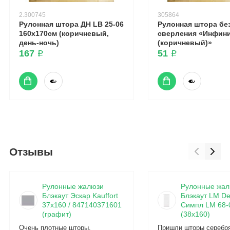
2.300745
305864
Рулонная штора ДН LB 25-06
Рулонная штора бе
160х170см (коричневый,
сверления «Инфин
день-ночь)
(коричневый)»
167 ₽
51 ₽
Отзывы
Рулонные жалюзи
Рулонные жал
Блэкаут Эскар Kauffort
Блэкаут LM De
37x160 / 847140371601
Симпл LM 68-
(графит)
(38x160)
Очень плотные шторы,
Пришли шторы серебр