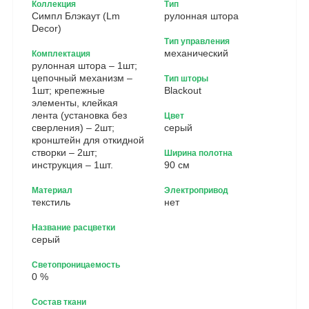
Коллекция
Тип
Симпл Блэкаут (Lm
рулонная штора
Decor)
Тип управления
механический
Комплектация
рулонная штора – 1шт;
цепочный механизм –
Тип шторы
1шт; крепежные
Blackout
элементы, клейкая
лента (установка без
Цвет
сверления) – 2шт;
серый
кронштейн для откидной
створки – 2шт;
Ширина полотна
инструкция – 1шт.
90 см
Материал
Электропривод
текстиль
нет
Название расцветки
серый
Светопроницаемость
0 %
Состав ткани