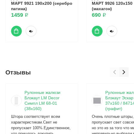
МАРТ 9921 190x200 (серебро
МАРТ 9926 120x150
патина)
(махагон)
1459 ₽
690 ₽
Отзывы
Рулонные жалюзи
Рулонные жал
Блэкаут LM Decor
Блэкаут Эскар 
Симпл LM 68-01
37x160 / 8471
(38x160)
(графит)
Штора соответствует всем
Очень плотные шторы,
характеристикам.Свет не
пропускает свет совсе
пропускает 100%.Единственное,
но это из за того что м
что пришлось докупить
неправильно выбрали 