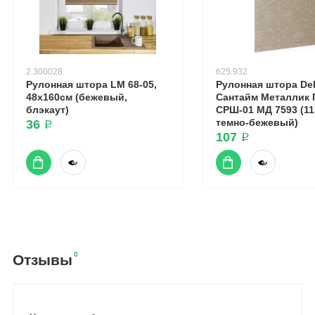
2.300028
625.932
Рулонная штора LM 68-05,
Рулонная штора Del
48х160см (бежевый,
Сантайм Металлик 
блэкаут)
СРШ-01 МД 7593 (11
темно-бежевый)
36 ₽
107 ₽
0
Отзывы