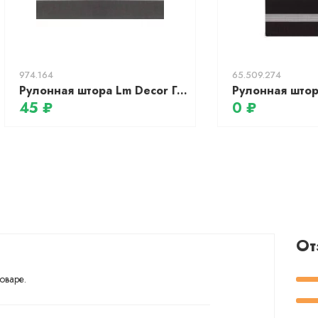
974.164
65.509.274
Рулонная штора Lm Decor Грация ДН LB 10-24 (48x160)
45 ₽
0 ₽
От
оваре.