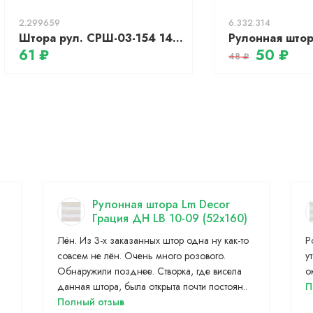
2.299659
6.332.314
Штора рул. СРШ-03-154 140/170 Сантайм Уни, мимоза, РБ
61 ₽
50 ₽
48 ₽
Рулонная штора Lm Decor
Грация ДН LB 10-09 (52x160)
Лён. Из 3-х заказанных штор одна ну как-то
Р
совсем не лён. Очень много розового.
у
Обнаружили позднее. Створка, где висела
о
данная штора, была открыта почти постоян..
П
Полный отзыв