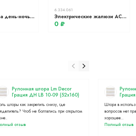
6.334.061
Рулонная штора день-ночь АС МАРТ Кентукки 43x160 (светло-бежевый)
Электрические жалюзи АС МАРТ Биаро 140x160 (белый/графит)
0 ₽
Рулонная штора Lm Decor
Рулонн
Грация ДН LB 10-09 (52x160)
Грация
оль шторы как закрепить снизу, где
Штора в использ
тяделитель? Чтоб не болтались при открытом
вопросов нет пра
кне..
хорошее...
олный отзыв
Полный отзыв