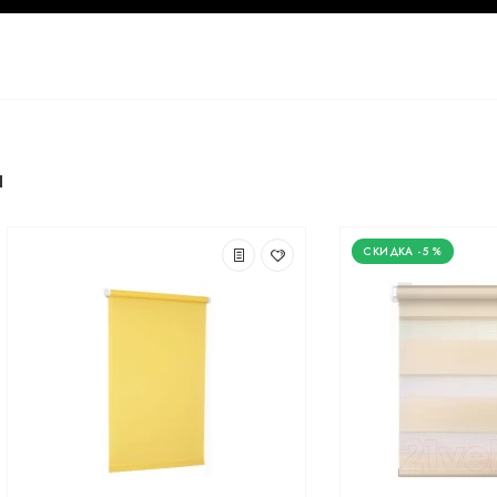
ы
-5 %