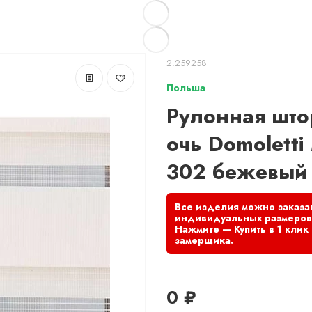
2.259258
Польша
Рулонная што
очь Domoletti
302 бежевый 
0 ₽