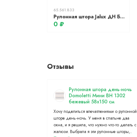
65.561.833
Рулонная штора Jalux ДН Блэкаут 438 58x135 (темно-бежевый)
0 ₽
Отзывы
Рулонная штора день-ночь
Domoletti Мини BH 1302
бежевый 58x150 см
Хочу поделиться впечатлениями о рулонной
шторе день-ночь. У меня в спальне два
окна, и я решила, что нужно что-то делать с
жалюзи. Выбрала я эти рулонные шторы,..