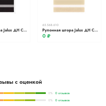
65.568.610
Рулонная штора Jalux ДН Софт 17 115x160 (черный)
Рулонная штора Jalux ДН Софт 4 125x160 (бежевый)
0 ₽
зывы с оценкой
0 отзывов
0%
0 отзывов
0%