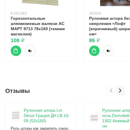
6.325.663
305810
Горизонтальные
Рулонная штора бе
алюминиевые жалюзи АС
сверления «Лофт
МАРТ 9713 78x160 (темная
(коричневый) шири
магнолия)
см»
108 ₽
86 ₽
Отзывы
Рулонная штора Lm
Рулонная што
Decor Грация ДН LB 10-
ночь Domolett
09 (52x160)
1302 бежевый
см
Роль шторы как закрепить снизу,