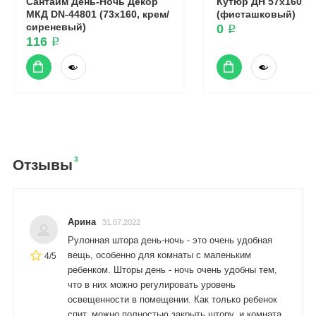
Сантайм День-Ночь Декор
Кутюр ДН 57x160
МКД DN-44801 (73x160, крем/
(фисташковый)
сиреневый)
0 ₽
116 ₽
3
Отзывы
Арина
31.07.2022
Рулонная штора день-ночь - это очень удобная
вещь, особенно для комнаты с маленьким
4/5
ребенком. Шторы день - ночь очень удобны тем,
что в них можно регулировать уровень
освещенности в помещении. Как только ребенок
спит, можно полностью закрыть штору, и комната