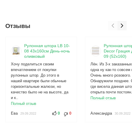
Отзывы
Рулонная штора LB 10-
Рулонная што
08 43х160см День-ночь
Decor Грация 
оливковый
09 (52x160)
Хочу поделиться своим
Лён. Из 3-х заказанны
впечатлением от покупки
одна ну как-то совсем 
рулонных штор. До этого в
Очень много розового.
нашей квартире были обычные
Обнаружили позднее. 
горизонтальные жалюзи, но
где висела данная што
качество было не на высоте, да
открыта почти постоян.
и к..
Полный отзыв
Полный отзыв
Ева
0
0
Александра
29.09.2022
30.09.2022