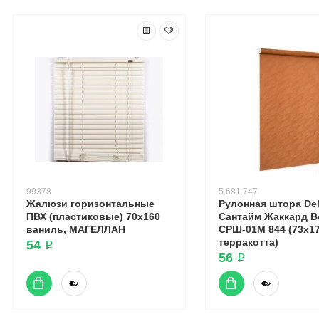
99378
5.681.747
Жалюзи горизонтальные
Рулонная штора Del
ПВХ (пластиковые) 70х160
Сантайм Жаккард В
ваниль, МАГЕЛЛАН
СРШ-01М 844 (73x17
терракотта)
54 ₽
56 ₽