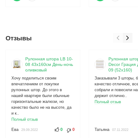
Отзывы
Рулонная штора LB 10-
Рулонная што
08 43х160см День-ночь
Decor Грация 
оливковый
09 (52x160)
Хочу поделиться своим
Заказывали 3 шторы, б
впечатлением от покупки
качество отличное, вс
рулонных штор. До этого в
собрали и повесили на
нашей квартире были обычные
держит отлично..
горизонтальные жалюзи, но
Полный отзыв
качество было не на высоте, да
и к..
Полный отзыв
Ева
0
0
Татьяна
29.09.2022
07.11.2022