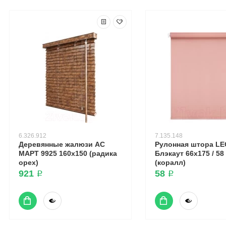
6.326.912
7.135.148
Деревянные жалюзи АС
Рулонная штора L
МАРТ 9925 160x150 (радика
Блэкаут 66x175 / 58
орех)
(коралл)
921 ₽
58 ₽