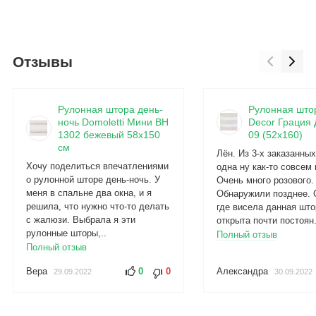
Отзывы
Рулонная штора день-
Рулонная што
ночь Domoletti Мини BH
Decor Грация 
1302 бежевый 58x150
09 (52x160)
см
Лён. Из 3-х заказанны
Хочу поделиться впечатлениями
одна ну как-то совсем 
о рулонной шторе день-ночь. У
Очень много розового.
меня в спальне два окна, и я
Обнаружили позднее. 
решила, что нужно что-то делать
где висела данная што
с жалюзи. Выбрала я эти
открыта почти постоян.
рулонные шторы,..
Полный отзыв
Полный отзыв
Вера
0
0
Александра
29.09.2022
30.09.2022