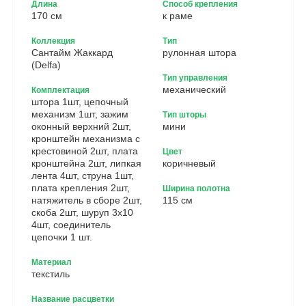
Длина
Способ крепления
170 см
к раме
Коллекция
Тип
Сантайм Жаккард
рулонная штора
(Delfa)
Тип управления
механический
Комплектация
штора 1шт, цепочный
механизм 1шт, зажим
Тип шторы
оконный верхний 2шт,
мини
кронштейн механизма с
крестовиной 2шт, плата
Цвет
кронштейна 2шт, липкая
коричневый
лента 4шт, струна 1шт,
плата крепления 2шт,
Ширина полотна
натяжитель в сборе 2шт,
115 см
скоба 2шт, шуруп 3х10
4шт, соединитель
цепочки 1 шт.
Материал
текстиль
Название расцветки