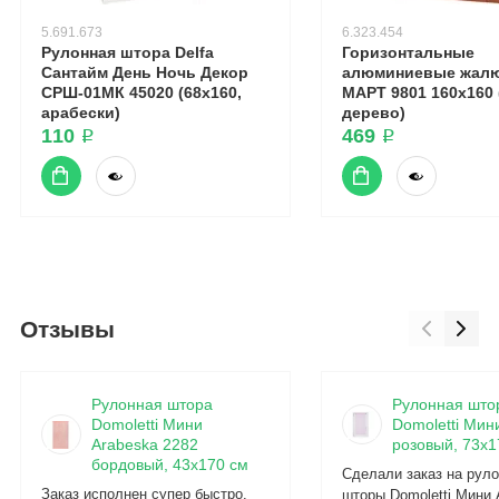
5.691.673
6.323.454
Рулонная штора Delfa
Горизонтальные
Сантайм День Ночь Декор
алюминиевые жалю
СРШ-01МК 45020 (68x160,
МАРТ 9801 160x160 
арабески)
дерево)
110 ₽
469 ₽
Отзывы
Рулонная штора
Рулонная што
Domoletti Мини
Domoletti Мини
Arabeska 2282
розовый, 73x1
бордовый, 43x170 см
Сделали заказ на рул
Заказ исполнен супер быстро.
шторы Domoletti Мини 