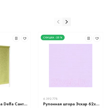
-25 %
6.392.778
Рулонная штора Delfa Сантайм Жаккард Оливия СРШ-01М 8257 (68x170, салатовый)
Рулонная штора Эскар 62x170 / 310070621701 (фиолетовый)