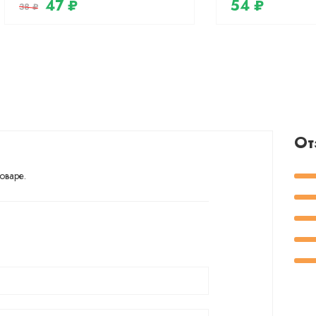
47 ₽
54 ₽
38 ₽
От
оваре.