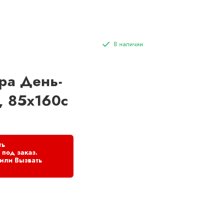
ра День-
, 85х160с