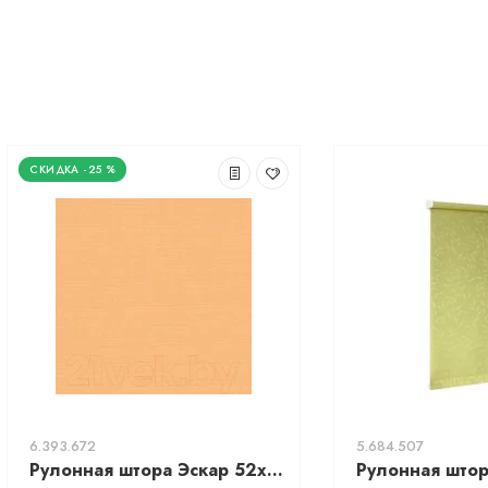
-25 %
6.393.672
5.684.507
Рулонная штора Эскар 52x170 / 310120521701 (абрикосовый)