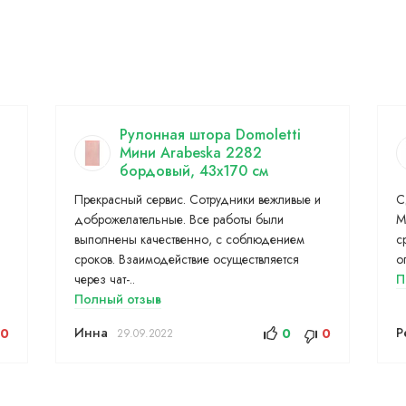
Рулонная штора Domoletti
Мини Arabeska 2282
бордовый, 43x170 см
Прекрасный сервис. Сотрудники вежливые и
С
доброжелательные. Все работы были
М
выполнены качественно, с соблюдением
с
сроков. Взаимодействие осуществляется
о
через чат-..
П
Полный отзыв
Инна
Р
0
0
0
29.09.2022