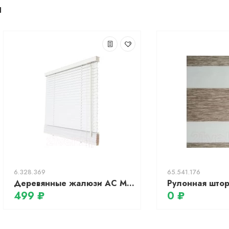
ы
6.328.369
65.541.176
Деревянные жалюзи АС МАРТ 9794 85x150 (белый)
499 ₽
0 ₽