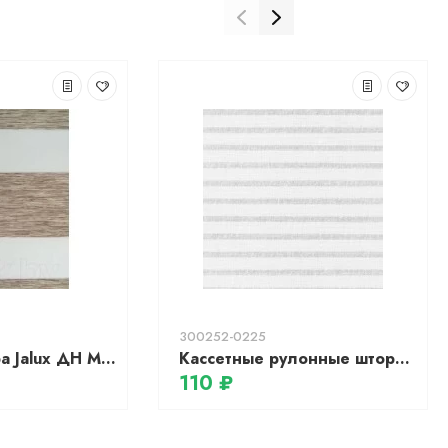
300252-0225
Рулонная штора Jalux ДН Меланж 421 48x135 (капучино)
Кассетные рулонные шторы УНИ 1 - МЕРЕЖКА белый
110 ₽