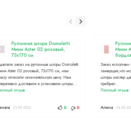
Рулонная штора Domoletti
Рулонн
Мини Aster 02 розовый,
Мини A
73x170 см
бордов
делали заказ на рулонные шторы Domoletti
Заказ исполнен 
ини Aster 02 розовый, 73x170 см, нам
замерщик,что мо
разу огласили окончательную цену. Нам
шторы мастер де
перативно доставили и установили шторы. ..
прибрал...
олный отзыв
Полный отзыв
ената
Алина
0
0
23.09.2022
24.09.20