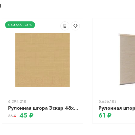
ы
-25 %
6.394.218
5.656.183
Рулонная штора Эскар 48x170 / 312090481701 (темно-бежевый)
45 ₽
61 ₽
36 ₽