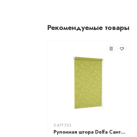
Рекомендуемые товары
5.677.753
Рулонная штора Delfa Сантайм Жаккард Версаль СРШ-01М 8705 (34x170, зеленый)