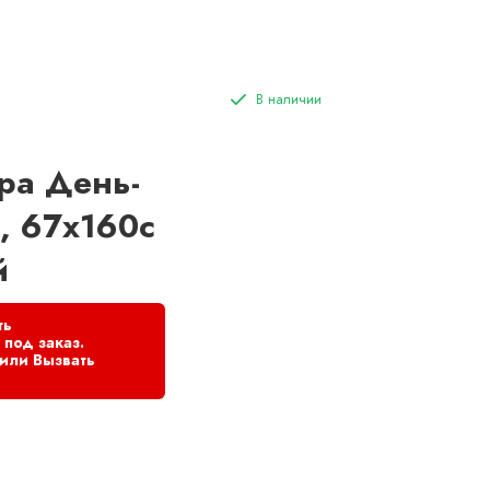
ра День-
, 67х160с
й