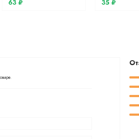
63 ₽
35 ₽
От
оваре.