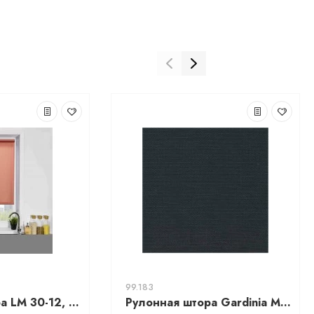
99.183
Рулонная штора LM 30-12, 67х160см, кораловый
Рулонная штора Gardinia М Термо 906 (42.5x150)