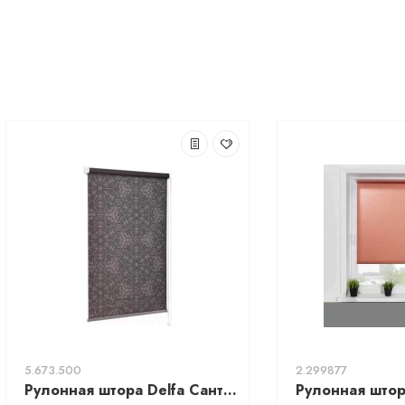
5.673.500
2.299877
Рулонная штора Delfa Сантайм Металлик Принт СРШ-01МП 3592 (43x170, шоколад)