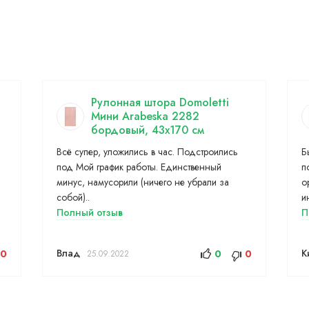
Рулонная штора Domoletti
Мини Arabeska 2282
бордовый, 43x170 см
Всё супер, уложились в час. Подстроились
Б
под Мой график работы. Единственный
п
минус, намусорили (ничего не убрали за
о
собой)..
и
Полный отзыв
П
Влад
К
0
0
0
25.09.2022