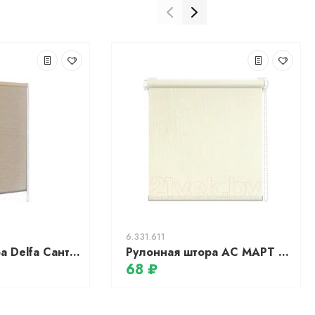
6.331.611
Рулонная штора Delfa Сантайм Премиум Colima СРШ-01МП 322303 (48x170, бежевый)
Рулонная штора АС МАРТ Бридж 72x175 (белый)
68 ₽