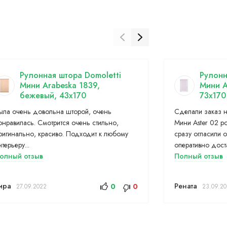
Рулонная штора Domoletti
Рулонн
Мини Arabeska 1839,
Мини A
бежевый, 43x170
73x170
ыла очень довольна шторой, очень
Сделали заказ н
онравилась. Смотрится очень стильно,
Мини Aster 02 р
ригинально, красиво. Подходит к любому
сразу огласили 
нтерьеру...
оперативно доста
олный отзыв
Полный отзыв
ира
Рената
0
0
27.09.2022
23.09.2