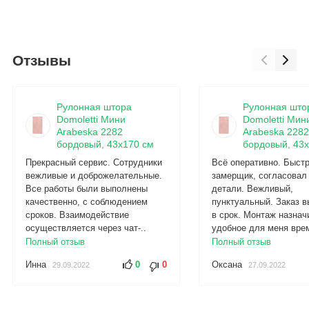
Отзывы
Рулонная штора
Рулонная што
Domoletti Мини
Domoletti Мин
Arabeska 2282
Arabeska 2282
бордовый, 43x170 см
бордовый, 43x
Прекрасный сервис. Сотрудники
Всё оперативно. Быст
вежливые и доброжелательные.
замерщик, согласовал
Все работы были выполнены
детали. Вежливый,
качественно, с соблюдением
пунктуальный. Заказ 
сроков. Взаимодействие
в срок. Монтаж назнач
осуществляется через чат-..
удобное для меня врем
Полный отзыв
Полный отзыв
Инна
0
0
Оксана
29.09.2022
27.09.2022