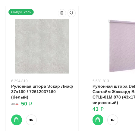
-25 %
6.394.819
5.681.813
Рулонная штора Эскар Лиаф
Рулонная штора Del
37x160 / 72612037160
Сантайм Жаккард В
(белый)
СРШ-01М 878 (43x17
сиреневый)
50 ₽
40 ₽
43 ₽