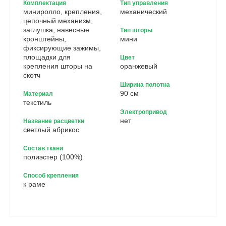
Комплектация
Тип управления
миниролло, крепления,
механический
цепочный механизм,
заглушка, навесные
Тип шторы
кронштейны,
мини
фиксирующие зажимы,
площадки для
Цвет
крепления шторы на
оранжевый
скотч
Ширина полотна
90 см
Материал
текстиль
Электропривод
нет
Название расцветки
светлый абрикос
Состав ткани
полиэстер (100%)
Способ крепления
к раме