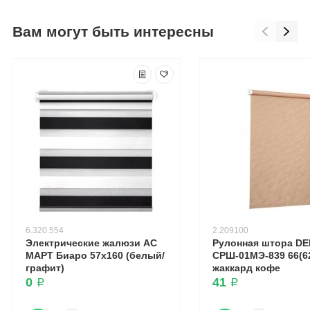
Вам могут быть интересны
6.320.554
2.209100
Электрические жалюзи АС
Рулонная штора DE
МАРТ Биаро 57x160 (белый/
СРШ-01МЭ-839 66(62
графит)
жаккард кофе
0 ₽
41 ₽