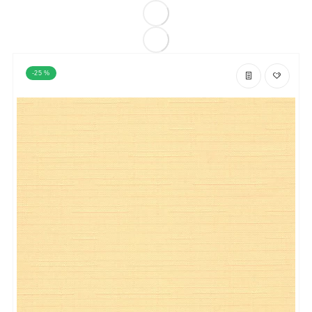
-25 %