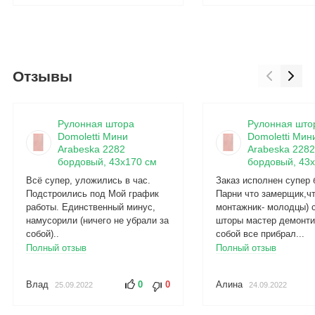
Отзывы
Рулонная штора
Рулонная што
Domoletti Мини
Domoletti Мин
Arabeska 2282
Arabeska 2282
бордовый, 43x170 см
бордовый, 43x
Всё супер, уложились в час.
Заказ исполнен супер 
Подстроились под Мой график
Парни что замерщик,ч
работы. Единственный минус,
монтажник- молодцы) 
намусорили (ничего не убрали за
шторы мастер демонти
собой)..
собой все прибрал...
Полный отзыв
Полный отзыв
Влад
0
0
Алина
25.09.2022
24.09.2022