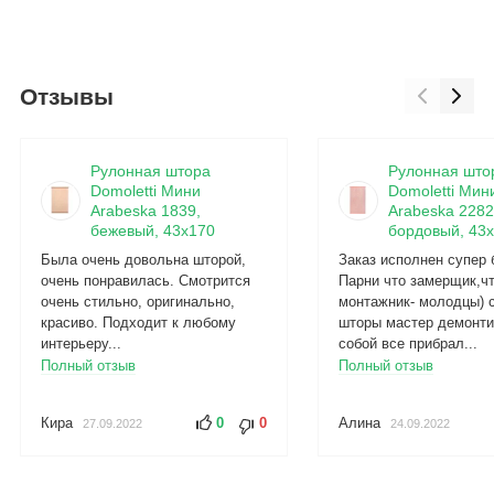
Отзывы
Рулонная штора
Рулонная што
Domoletti Мини
Domoletti Мин
Arabeska 1839,
Arabeska 2282
бежевый, 43x170
бордовый, 43x
Была очень довольна шторой,
Заказ исполнен супер 
очень понравилась. Смотрится
Парни что замерщик,ч
очень стильно, оригинально,
монтажник- молодцы) 
красиво. Подходит к любому
шторы мастер демонти
интерьеру...
собой все прибрал...
Полный отзыв
Полный отзыв
Кира
0
0
Алина
27.09.2022
24.09.2022