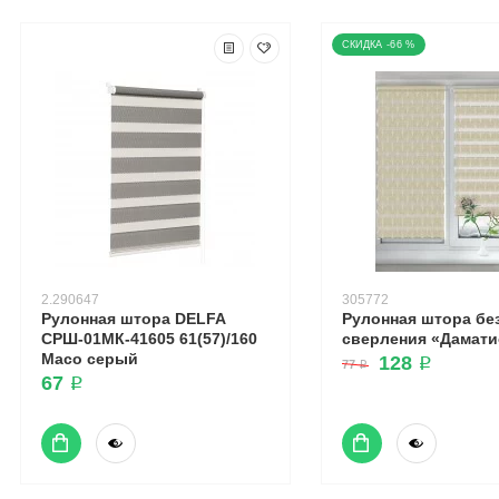
-66 %
2.290647
305772
Рулонная штора DELFA
Рулонная штора бе
СРШ-01МК-41605 61(57)/160
сверления «Дамати
Масо серый
128 ₽
77 ₽
67 ₽