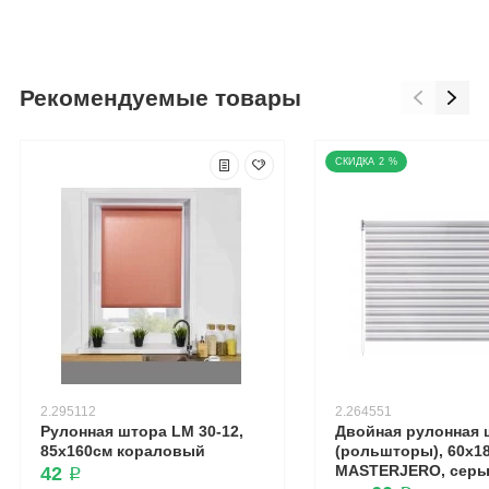
Рекомендуемые товары
2 %
2.295112
2.264551
Рулонная штора LM 30-12,
Двойная рулонная 
85х160см кораловый
(рольшторы), 60x18
MASTERJERO, сер
42 ₽