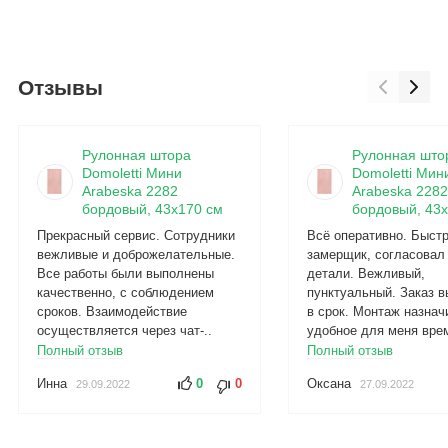
Отзывы
Рулонная штора
Рулонная што
Domoletti Мини
Domoletti Мин
Arabeska 2282
Arabeska 2282
бордовый, 43x170 см
бордовый, 43x
Прекрасный сервис. Сотрудники
Всё оперативно. Быст
вежливые и доброжелательные.
замерщик, согласовал
Все работы были выполнены
детали. Вежливый,
качественно, с соблюдением
пунктуальный. Заказ 
сроков. Взаимодействие
в срок. Монтаж назнач
осуществляется через чат-..
удобное для меня врем
Полный отзыв
Полный отзыв
Инна
0
0
Оксана
29.09.2022
27.09.2022