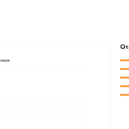
От
оваре.