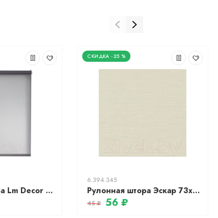
-25 %
6.394.345
Рулонная штора Lm Decor Джинс LM 44-03 (90x160)
Рулонная штора Эскар 73x170 / 304090731701 (бежевый лен)
56 ₽
45 ₽