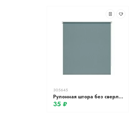
305645
Рулонная штора без сверления для кухни «Миниролл Апилера (бирюзово-синий)»
35 ₽