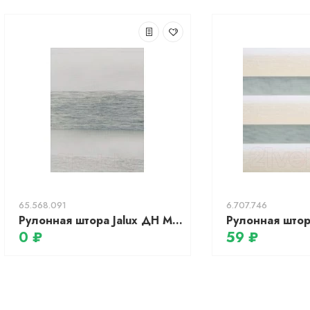
65.568.091
6.707.746
Рулонная штора Jalux ДН Миа 614/108 90x160 (серый)
0 ₽
59 ₽