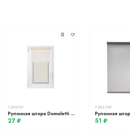
1.292101
7.283.747
Рулонная штора Domoletti Мини Rainbow 40024, светлый песок, 43x150 см
27 ₽
51 ₽