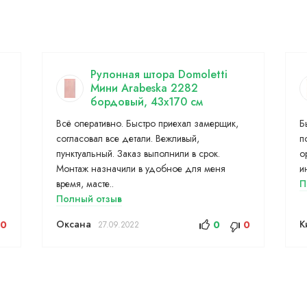
Рулонная штора Domoletti
Мини Arabeska 2282
бордовый, 43x170 см
Всё оперативно. Быстро приехал замерщик,
Б
согласовал все детали. Вежливый,
п
пунктуальный. Заказ выполнили в срок.
о
Монтаж назначили в удобное для меня
и
время, масте..
П
Полный отзыв
Оксана
К
0
0
0
27.09.2022