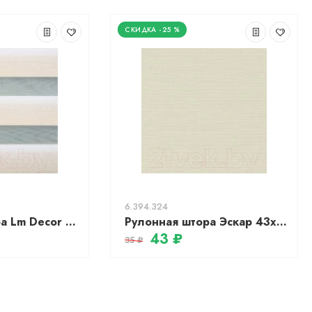
-25 %
6.394.324
Рулонная штора Lm Decor Дабл ДН LB 55-01 (85x160)
Рулонная штора Эскар 43x170 / 304090431701 (бежевый лен)
43 ₽
35 ₽