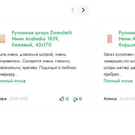
Рулонная штора Domoletti
Рулонн
Мини Arabeska 1839,
Мини A
бежевый, 43x170
бордов
ыла очень довольна шторой, очень
Заказ исполнен 
онравилась. Смотрится очень стильно,
замерщик,что мо
ригинально, красиво. Подходит к любому
шторы мастер де
нтерьеру...
прибрал...
олный отзыв
Полный отзыв
ира
Алина
0
0
27.09.2022
24.09.20