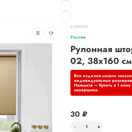
2.299939
Россия
Рулонная што
02, 38х160 см
30 ₽