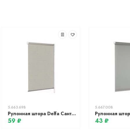
5.663.698
5.667.008
Рулонная штора Delfa Сантайм Премиум Pontos СРШ-01МП 322701 (34x170, грэй)
59 ₽
43 ₽