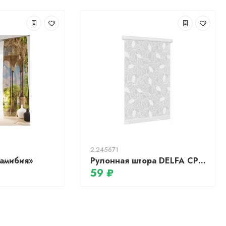
2.245671
амибия»
Рулонная штора DELFA СРШ-01М-2403 72(68)/170 сантайм Глория, лавр
59 ₽