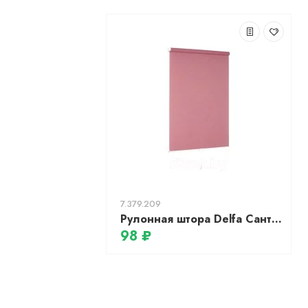
7.379.209
Рулонная штора Delfa Сантайм Лен СРШП-05В 2652 (68x170, розовый)
98 ₽