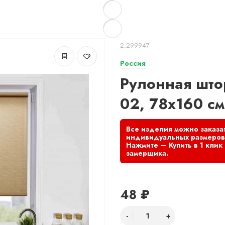
2.299947
Россия
Рулонная што
02, 78x160 см
48 ₽