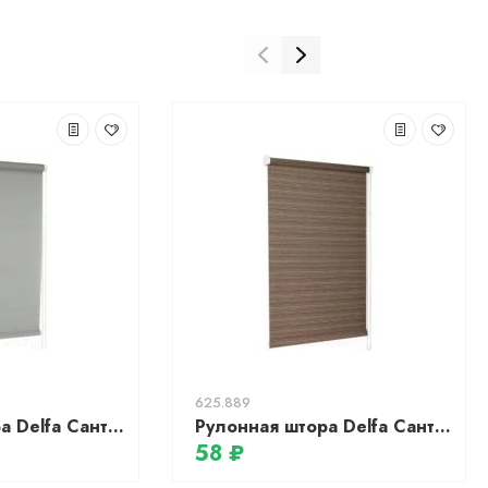
625.889
Рулонная штора Delfa Сантайм Роял СРШ-01М 2816 (43x170, серый)
Рулонная штора Delfa Сантайм Маракеш СРШ-01 МД 2302 (57x170, орех)
58 ₽