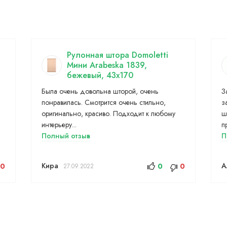
Рулонная штора Domoletti
Мини Arabeska 1839,
бежевый, 43x170
Была очень довольна шторой, очень
З
понравилась. Смотрится очень стильно,
з
оригинально, красиво. Подходит к любому
ш
интерьеру...
п
Полный отзыв
П
Кира
А
0
0
0
27.09.2022