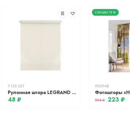
15 %
7.135.327
900748
Рулонная штора LEGRAND Блэкаут 47x175 / 58 067 547 (экрю)
Фотошторы «Н
48 ₽
223 ₽
263 ₽