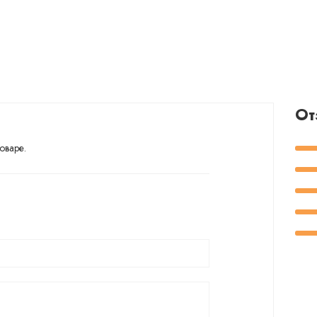
От
оваре.