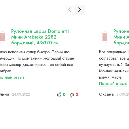
Рулонная штора Domoletti
Рулонн
Мини Arabeska 2282
Мини A
бордовый, 43x170 см
бордов
аказ исполнен супер быстро. Парни что
Всё оперативно.
амерщик,что монтажник- молодцы) старые
согласовал все 
торы мастер демонтировал, за собой все
пунктуальный. За
рибрал...
Монтаж назначи
олный отзыв
время, масте..
Полный отзыв
лина
Оксана
0
0
24.09.2022
27.09.2