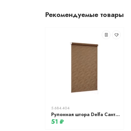
Рекомендуемые товары
5.684.404
Рулонная штора Delfa Сантайм Жаккард Веда СРШ-01М 827 (62x170, какао)
51 ₽