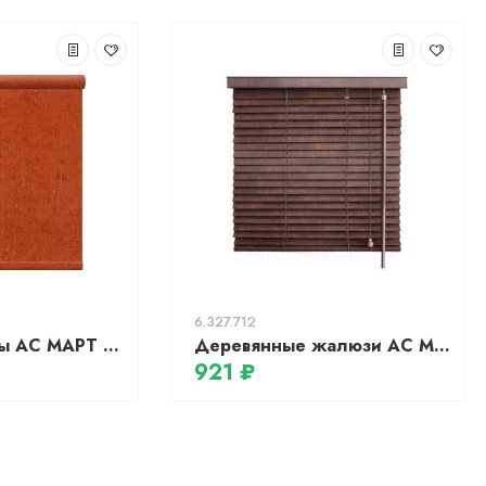
6.327.712
Жалюзи, шторы АС МАРТ Крисп 57x200 (оранжевый)
Деревянные жалюзи АС МАРТ 9922 160x150 (коричневый)
921 ₽