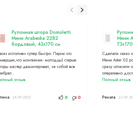
Рулонная штора Domoletti
Рулонн
Мини Arabeska 2282
Мини A
бордовый, 43x170 см
73x170
аказ исполнен супер быстро. Парни что
Сделали заказ н
амерщик,что монтажник- молодцы) старые
Мини Aster 02 р
торы мастер демонтировал, за собой все
сразу огласили 
рибрал...
оперативно доста
олный отзыв
Полный отзыв
лина
Рената
0
0
24.09.2022
23.09.2