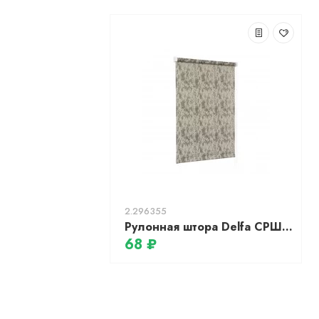
2.296355
Рулонная штора Delfa СРШ-01М-27015 77(73)/170, Марс, тёмно-серый
68 ₽