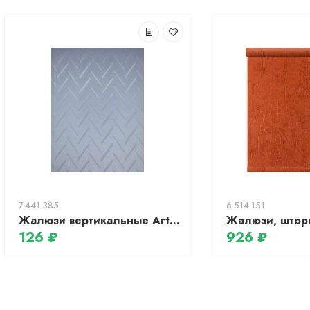
7.441.385
6.514.151
Жалюзи вертикальные ArtVision 5017 Моран 110x210 (голубой)
126 ₽
926 ₽