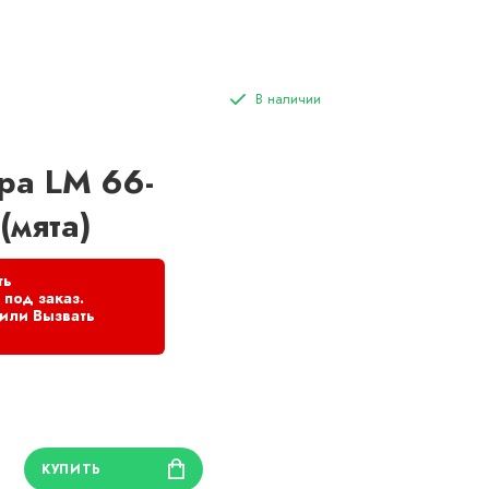
ра LM 66-
(мята)