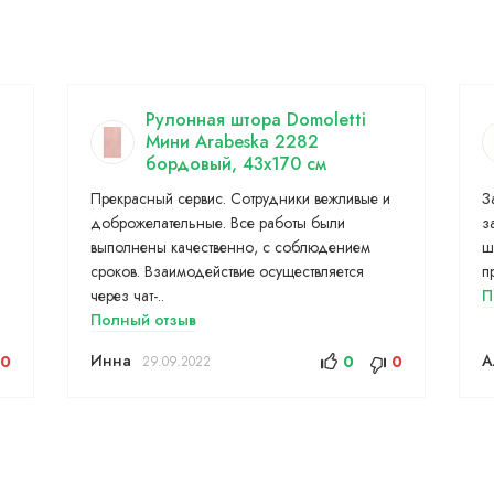
Рулонная штора Domoletti
Мини Arabeska 2282
бордовый, 43x170 см
Прекрасный сервис. Сотрудники вежливые и
З
доброжелательные. Все работы были
з
выполнены качественно, с соблюдением
ш
сроков. Взаимодействие осуществляется
п
через чат-..
П
Полный отзыв
Инна
А
0
0
0
29.09.2022