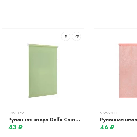
592.072
2.259911
Рулонная штора Delfa Сантайм Уни СРШ-01 МД118 (57x170, фисташковый)
43 ₽
46 ₽