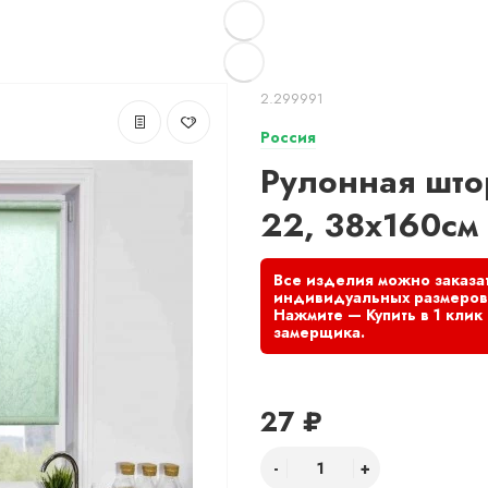
2.299991
Россия
Рулонная што
22, 38х160см 
27 ₽