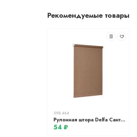
Рекомендуемые товары
598.464
Рулонная штора Delfa Сантайм Жаккард Прима СРШ-01 МД8827 (68x170, какао)
54 ₽