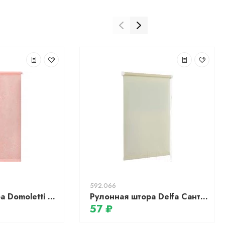
592.066
Рулонная штора Domoletti Мини Arabeska 2282 бордовый, 73x170 см
Рулонная штора Delfa Сантайм Уни СРШ-01 МД116 (68x215, шампань)
57 ₽