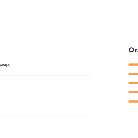
От
оваре.