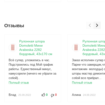
Отзывы
Рулонная штора
Рулонная што
Domoletti Мини
Domoletti Мин
Arabeska 2282
Arabeska 2282
бордовый, 43x170 см
бордовый, 43x
Всё супер, уложились в час.
Заказ исполнен супер 
Подстроились под Мой график
Парни что замерщик,ч
работы. Единственный минус,
монтажник- молодцы) 
намусорили (ничего не убрали за
шторы мастер демонти
собой)..
собой все прибрал...
Полный отзыв
Полный отзыв
Влад
0
0
Алина
25.09.2022
24.09.2022