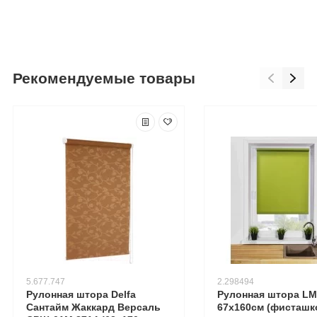
Рекомендуемые товары
5.677.747
2.298494
Рулонная штора Delfa
Рулонная штора LM 
Сантайм Жаккард Версаль
67х160см (фисташк