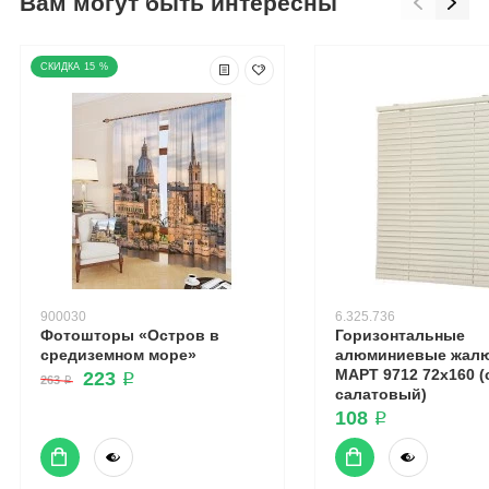
Вам могут быть интересны
15 %
900030
6.325.736
Фотошторы «Остров в
Горизонтальные
средиземном море»
алюминиевые жалю
МАРТ 9712 72x160 (
223 ₽
263 ₽
салатовый)
108 ₽