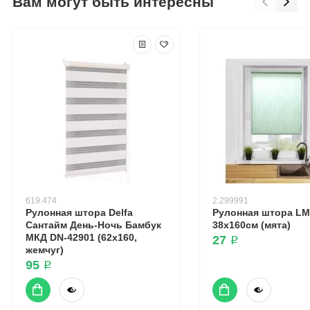
Вам могут быть интересны
619.474
2.299991
Рулонная штора Delfa
Рулонная штора LM 
Сантайм День-Ночь Бамбук
38х160см (мята)
МКД DN-42901 (62x160,
27 ₽
жемчуг)
95 ₽