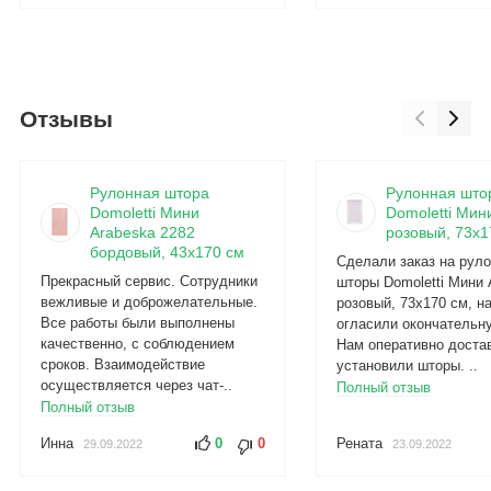
Отзывы
Рулонная штора
Рулонная што
Domoletti Мини
Domoletti Мини
Arabeska 2282
розовый, 73x1
бордовый, 43x170 см
Сделали заказ на рул
Прекрасный сервис. Сотрудники
шторы Domoletti Мини 
вежливые и доброжелательные.
розовый, 73x170 см, н
Все работы были выполнены
огласили окончательну
качественно, с соблюдением
Нам оперативно доста
сроков. Взаимодействие
установили шторы. ..
осуществляется через чат-..
Полный отзыв
Полный отзыв
Инна
0
0
Рената
29.09.2022
23.09.2022