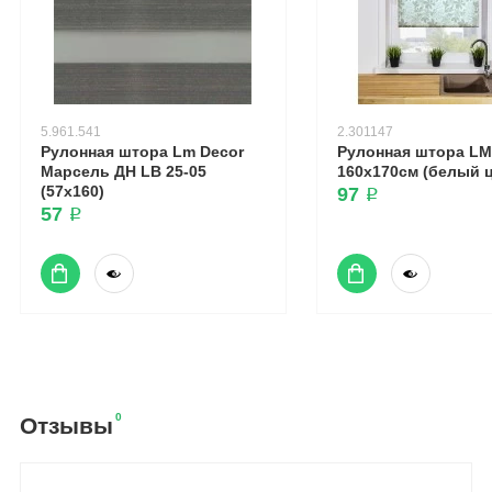
5.961.541
2.301147
Рулонная штора Lm Decor
Рулонная штора LM 
Марсель ДН LB 25-05
160х170см (белый 
(57x160)
97 ₽
57 ₽
0
Отзывы