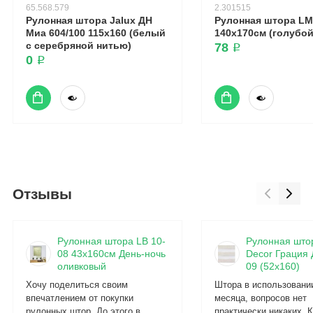
65.568.579
2.301515
Рулонная штора Jalux ДН
Рулонная штора LM 
Миа 604/100 115x160 (белый
140х170см (голубой
с серебряной нитью)
78 ₽
0 ₽
Отзывы
Рулонная штора LB 10-
Рулонная што
08 43х160см День-ночь
Decor Грация 
оливковый
09 (52x160)
Хочу поделиться своим
Штора в использовани
впечатлением от покупки
месяца, вопросов нет
рулонных штор. До этого в
практически никаких. 