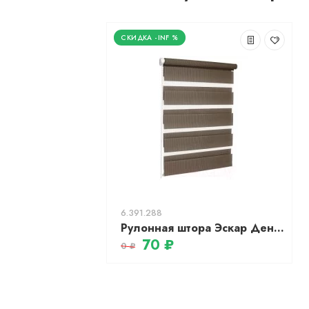
-INF %
6.391.288
Рулонная штора Эскар День-Ночь 57x170 / 400508057 (коричневый)
70 ₽
0 ₽