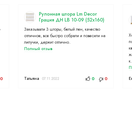
Рулонная штора Lm Decor
Грация ДН LB 10-09 (52x160)
о
Заказывали 3 шторы, белый лен, качество
Х
отличное, все быстро собрали и повесили на
п
липучки, держит отлично..
к
Полный отзыв
ж
к.
П
Татьяна
Е
0
0
0
07.11.2022