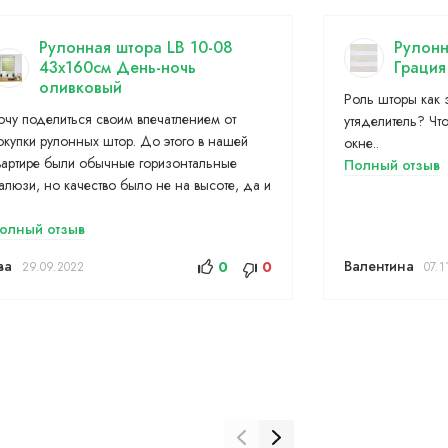
Рулонная штора LB 10-08
Рулонн
43х160см День-ночь
Грация
оливковый
Роль шторы как з
очу поделиться своим впечатлением от
утяделитель? Чт
окупки рулонных штор. До этого в нашей
окне..
вартире были обычные горизонтальные
Полный отзыв
алюзи, но качество было не на высоте, да и
.
олный отзыв
ва
Валентина
0
0
29.09.2022
07.1