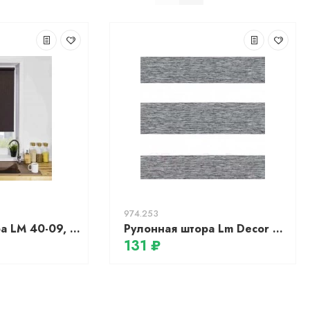
974.253
Рулонная штора LM 40-09, 64*215 см (шоколад)
Рулонная штора Lm Decor Фьюжн ДН LB 20-06 (130x170)
131 ₽