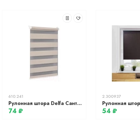
610.241
2.300937
Рулонная штора Delfa Сантайм День-Ночь Натур МКД DN-4302 (52x160, шампань)
74 ₽
54 ₽