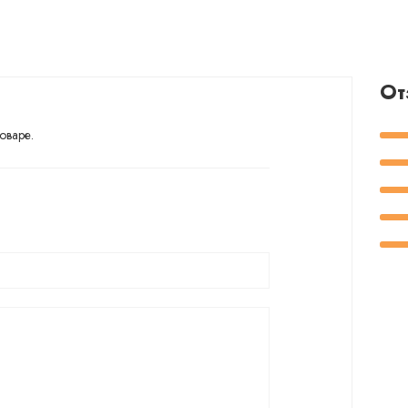
От
оваре.