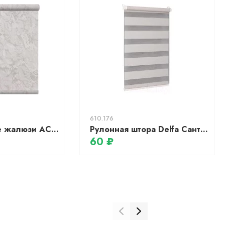
610.176
Электрические жалюзи АС МАРТ Крисп 100x200 (белый)
Рулонная штора Delfa Сантайм День-Ночь Натур МКД DN-408 (34x160, лён)
60 ₽