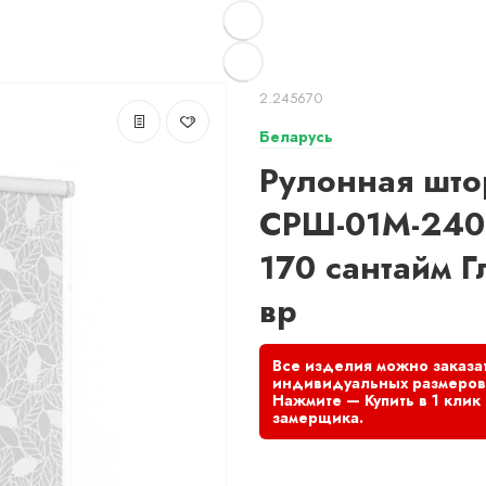
2.245670
Беларусь
Рулонная што
СРШ-01М-240
170 сантайм Г
вр