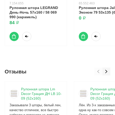
7.154.655
65.552.463
Рулонная штора LEGRAND
Рулонная штора Ja
День-Ночь 57x160 / 58 069
Эконом 79 53x135 (
990 (карамель)
0 ₽
84 ₽
Отзывы
Рулонная штора Lm
Рулонная што
Decor Грация ДН LB 10-
Decor Грация 
09 (52x160)
09 (52x160)
Заказывали 3 шторы, белый лен,
Лён. Из 3-х заказанны
качество отличное, все быстро
одна ну как-то совсем 
собрали и повесили на липучки,
Очень много розового.