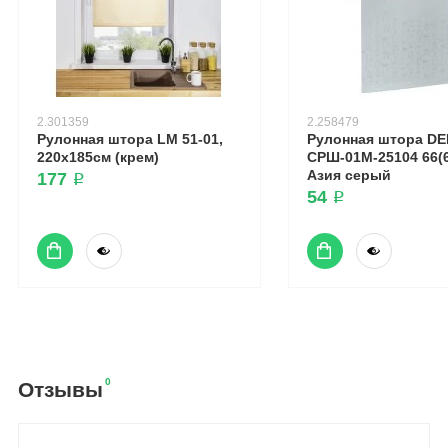
2.301359
2.258479
Рулонная штора LM 51-01,
Рулонная штора DE
220х185см (крем)
СРШ-01М-25104 66(6
Азия серый
177 ₽
54 ₽
0
Отзывы