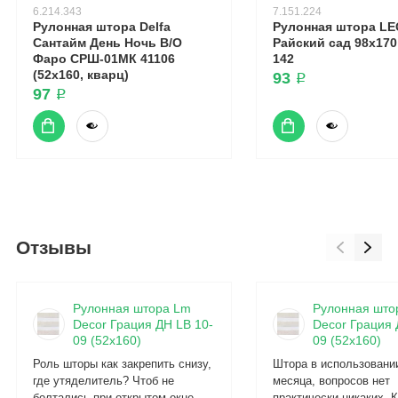
6.214.343
7.151.224
Рулонная штора Delfa
Рулонная штора L
Сантайм День Ночь В/О
Райский сад 98x170 
Фаро СРШ-01МК 41106
142
(52x160, кварц)
93 ₽
97 ₽
Отзывы
Рулонная штора Lm
Рулонная што
Decor Грация ДН LB 10-
Decor Грация 
09 (52x160)
09 (52x160)
Роль шторы как закрепить снизу,
Штора в использовани
где утяделитель? Чтоб не
месяца, вопросов нет
болтались при открытом окне..
практически никаких. 