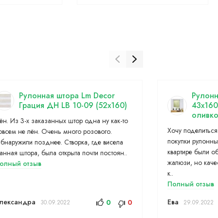
Рулонная штора Lm Decor
Рулонн
Грация ДН LB 10-09 (52x160)
43х160
оливк
ён. Из 3-х заказанных штор одна ну как-то
Хочу поделиться
овсем не лён. Очень много розового.
покупки рулонны
бнаружили позднее. Створка, где висела
квартире были о
анная штора, была открыта почти постоян..
жалюзи, но каче
олный отзыв
к..
Полный отзыв
лександра
Ева
0
0
30.09.2022
29.09.2022