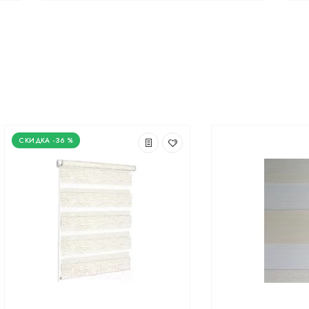
-36 %