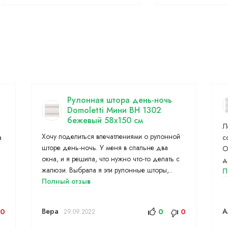
Рулонная штора день-ночь
Domoletti Мини BH 1302
бежевый 58x150 см
Л
Хочу поделиться впечатлениями о рулонной
а
с
шторе день-ночь. У меня в спальне два
О
окна, и я решила, что нужно что-то делать с
д
жалюзи. Выбрала я эти рулонные шторы,..
П
Полный отзыв
Вера
А
0
0
0
29.09.2022