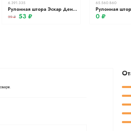
6.391.335
65.560.860
Рулонная штора Эскар День-Ночь 37x170 / 400502037 (лен)
53 ₽
0 ₽
39 ₽
От
оваре.