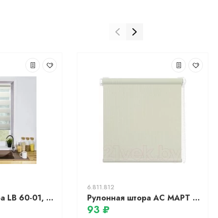
6.811.812
Рулонная штора LB 60-01, 61х160см, жемчужный, день-ночь
Рулонная штора АС МАРТ Мадагаскар 30x200 (марципан)
93 ₽