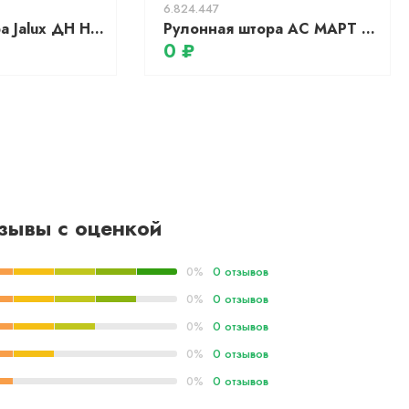
6.824.447
Рулонная штора Jalux ДН Натурель 903 58x135 (песочный)
Рулонная штора АС МАРТ Юпитер 100x200 (темно-серый)
0 ₽
зывы с оценкой
0 отзывов
0%
0 отзывов
0%
0 отзывов
0%
0 отзывов
0%
0 отзывов
0%