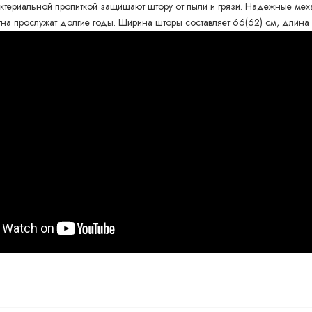
актериальной пропиткой защищают штору от пыли и грязи. Надежные м
тна прослужат долгие годы. Ширина шторы составляет 66(62) см, длина