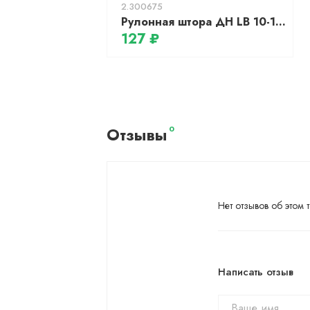
2.300675
Рулонная штора ДН LB 10-17, 130х170см (серый, день-ночь)
127 ₽
Отзывы
0
Нет отзывов об этом т
Написать отзыв