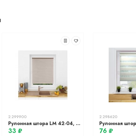
ы
2.299900
2.298620
Рулонная штора LM 42-04, 43х160 см (серый/бежевый)
33 ₽
76 ₽