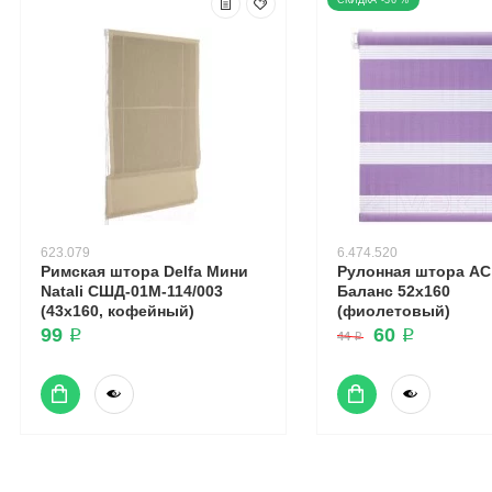
-36 %
623.079
6.474.520
Римская штора Delfa Мини
Рулонная штора А
Natali СШД-01М-114/003
Баланс 52x160
(43x160, кофейный)
(фиолетовый)
99 ₽
60 ₽
44 ₽