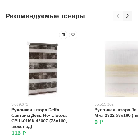
Рекомендуемые товары
5.689.671
65.515.202
Рулонная штора Delfa
Рулонная штора Ja
Сантайм День Ночь Бола
Миа 2322 58x160 (п
СРШ-01МК 42007 (73x160,
0 ₽
шоколад)
116 ₽