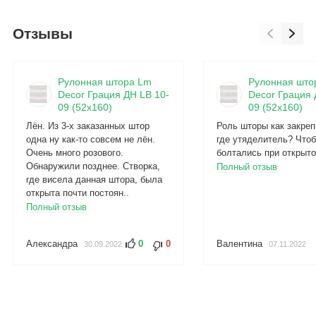
Отзывы
Рулонная штора Lm
Рулонная што
Decor Грация ДН LB 10-
Decor Грация 
09 (52x160)
09 (52x160)
Лён. Из 3-х заказанных штор
Роль шторы как закреп
одна ну как-то совсем не лён.
где утяделитель? Чтоб
Очень много розового.
болтались при открыто
Обнаружили позднее. Створка,
Полный отзыв
где висела данная штора, была
открыта почти постоян..
Полный отзыв
Александра
0
0
Валентина
30.09.2022
07.11.2022