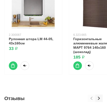
2.300087
6.323.665
Рулонная штора LM 44-05,
Горизонтальные
43х160см
алюминиевые жалю
МАРТ 9764 140x160
33 ₽
(шоколад)
185 ₽
Отзывы