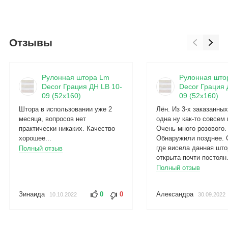
Отзывы
Рулонная штора Lm
Рулонная што
Decor Грация ДН LB 10-
Decor Грация 
09 (52x160)
09 (52x160)
Штора в использовании уже 2
Лён. Из 3-х заказанны
месяца, вопросов нет
одна ну как-то совсем 
практически никаких. Качество
Очень много розового.
хорошее...
Обнаружили позднее. 
где висела данная што
Полный отзыв
открыта почти постоян.
Полный отзыв
Зинаида
0
0
Александра
10.10.2022
30.09.2022