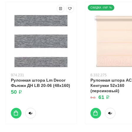
-INF %
974.231
6.332.275
Рулонная штора Lm Decor
Рулонная штора А
Фьюжн ДН LB 20-06 (48x160)
Кентукки 52x160
(персиковый)
50 ₽
61 ₽
0 ₽