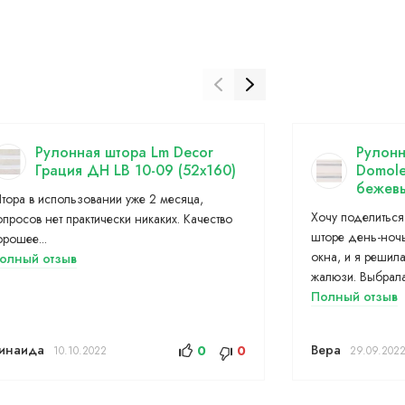
Рулонная штора Lm Decor
Рулонн
Грация ДН LB 10-09 (52x160)
Domole
бежевы
тора в использовании уже 2 месяца,
Хочу поделиться
опросов нет практически никаких. Качество
шторе день-ночь
орошее...
окна, и я решила
олный отзыв
жалюзи. Выбрала
Полный отзыв
инаида
Вера
0
0
10.10.2022
29.09.202