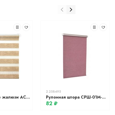
2.258495
Электрические жалюзи АС МАРТ Бутон 110x160 (бежевый)
Рулонная штора СРШ-01М-70308 77(73)/170 Эстера термо В/О роз.
82 ₽