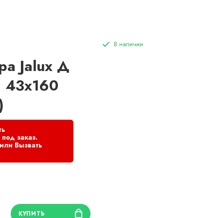
а Jalux Д
1 43x160
)