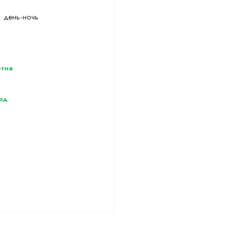
, день-ночь
тна
од