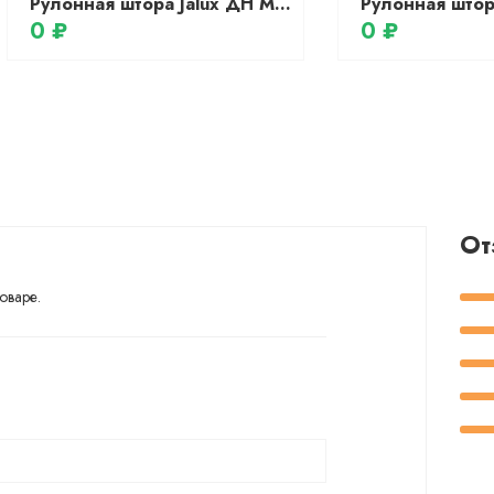
Рулонная штора Jalux ДН Миа 614/100 48x160 (белый)
0 ₽
0 ₽
От
оваре.