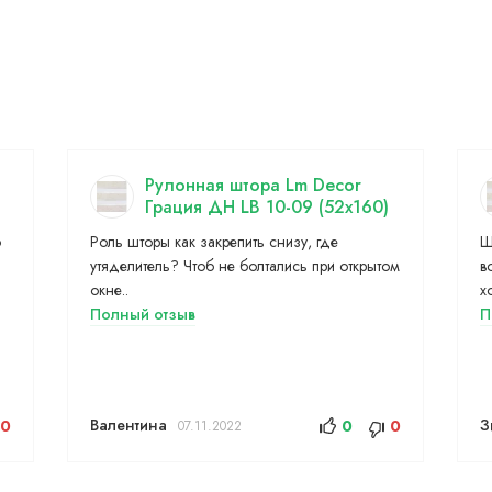
Рулонная штора Lm Decor
Грация ДН LB 10-09 (52x160)
о
Роль шторы как закрепить снизу, где
Ш
утяделитель? Чтоб не болтались при открытом
в
окне..
х
Полный отзыв
П
Валентина
З
0
0
0
07.11.2022