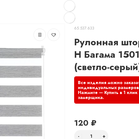
65.537.633
Рулонная штор
Н Багама 150
(светло-серый
120 ₽