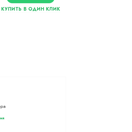
ора
ия