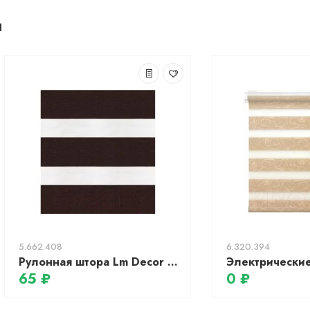
ы
5.662.408
6.320.394
Рулонная штора Lm Decor Сити ДН LB 60-05 (67x160)
65 ₽
0 ₽