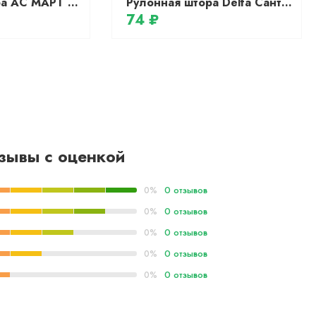
Рулонная штора АС МАРТ Биаро 170x200 (какао/серебристый)
Рулонная штора Delfa Сантайм День Ночь Бола СРШ-01МК 42007 (34x160, шоколад)
74 ₽
зывы с оценкой
0 отзывов
0%
0 отзывов
0%
0 отзывов
0%
0 отзывов
0%
0 отзывов
0%