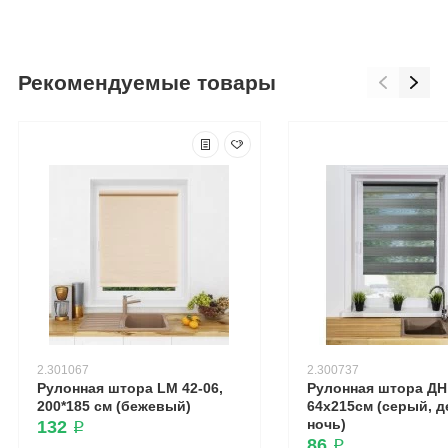
Рекомендуемые товары
2.301067
2.300737
Рулонная штора LM 42-06,
Рулонная штора ДН 
200*185 см (бежевый)
64х215см (серый, д
ночь)
132 ₽
86 ₽