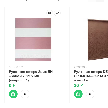
65.560.871
2.239935
Рулонная штора Jalux ДН
Рулонная штора DE
Эконом 79 56x135
СРШ-01МЭ-29513 47(
(пудровый)
сантайм
0 ₽
26 ₽