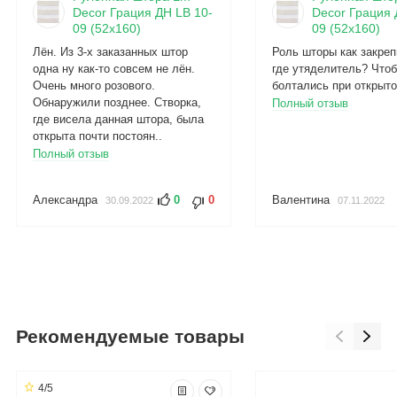
Decor Грация ДН LB 10-
Decor Грация 
09 (52x160)
09 (52x160)
Лён. Из 3-х заказанных штор
Роль шторы как закреп
одна ну как-то совсем не лён.
где утяделитель? Чтоб
Очень много розового.
болтались при открыто
Обнаружили позднее. Створка,
Полный отзыв
где висела данная штора, была
открыта почти постоян..
Полный отзыв
Александра
0
0
Валентина
30.09.2022
07.11.2022
Рекомендуемые товары
4/5