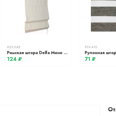
625.049
974.410
Римская штора Delfa Мини Werona СШД-01М-163/1233 (62x160, экрю)
124 ₽
71 ₽
От