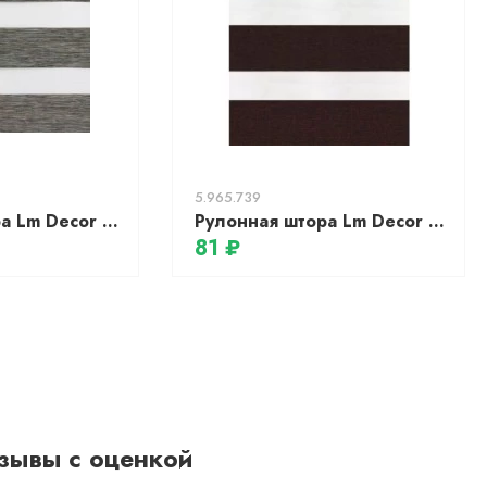
5.965.739
Рулонная штора Lm Decor Винтаж ДН LB 50-03 (85x160)
Рулонная штора Lm Decor Сити ДН LB 60-05 (64x215)
81 ₽
зывы с оценкой