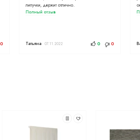
липучки, держит отлично..
о
Полный отзыв
П
Татьяна
В
0
0
0
07.11.2022