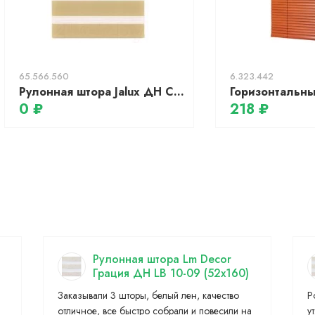
65.566.560
6.323.442
Рулонная штора Jalux ДН Софт 9 75x160 (карамельный)
0 ₽
218 ₽
Рулонная штора Lm Decor
Грация ДН LB 10-09 (52x160)
Заказывали 3 шторы, белый лен, качество
Р
отличное, все быстро собрали и повесили на
у