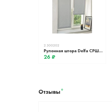
2.300202
Рулонная штора Delfa СРШ-01МЭ-8618, 47(43)/160, Веда, серая
26 ₽
Отзывы
0