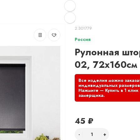
2.301779
Россия
Рулонная што
02, 72х160см
45 ₽