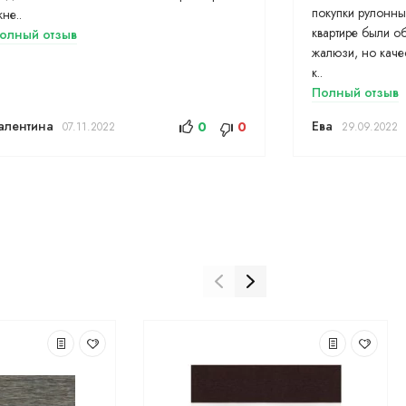
покупки рулонны
кне..
квартире были о
олный отзыв
жалюзи, но каче
к..
Полный отзыв
алентина
Ева
0
0
07.11.2022
29.09.2022