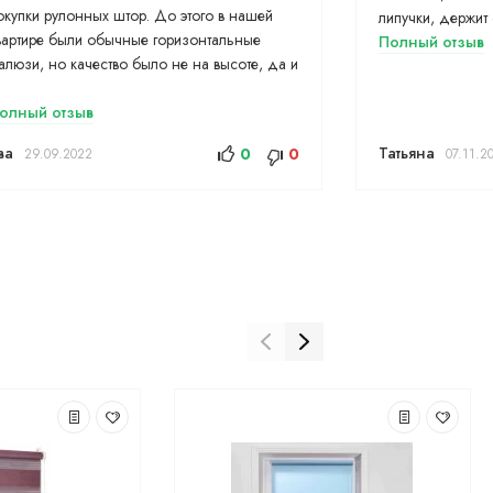
окупки рулонных штор. До этого в нашей
липучки, держит 
вартире были обычные горизонтальные
Полный отзыв
алюзи, но качество было не на высоте, да и
.
олный отзыв
ва
Татьяна
0
0
29.09.2022
07.11.2