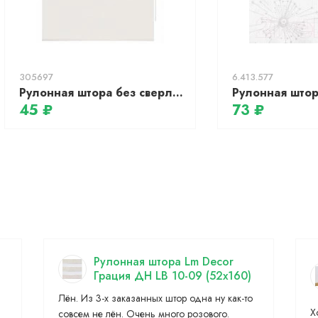
305697
6.413.577
Рулонная штора без сверления для кухни «Миниролл Натур (яркий белый)»
45 ₽
73 ₽
Рулонная штора Lm Decor
Грация ДН LB 10-09 (52x160)
Лён. Из 3-х заказанных штор одна ну как-то
Х
совсем не лён. Очень много розового.