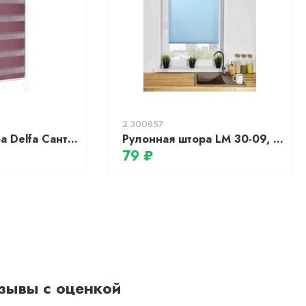
2.300857
Рулонная штора Delfa Сантайм День-Ночь Престиж МКД DN-4503 (62x160, кармин)
Рулонная штора LM 30-09, 160х170см синяя пастель
79 ₽
зывы с оценкой