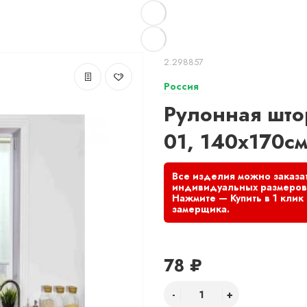
2.298857
Россия
Рулонная што
01, 140х170см
78 ₽