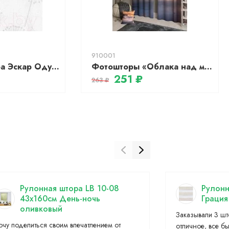
910001
Рулонная штора Эскар Одуванчик 90x170 / 379230901701 (белый)
Фотошторы «Облака над морем»
251 ₽
263 ₽
Рулонная штора LB 10-08
Рулонн
43х160см День-ночь
Грация
оливковый
Заказывали 3 шт
очу поделиться своим впечатлением от
отличное, все б