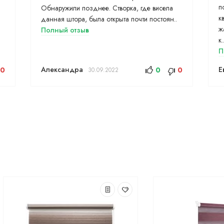
п
Обнаружили позднее. Створка, где висела
к
данная штора, была открыта почти постоян..
ж
Полный отзыв
к.
П
Александра
Е
0
0
0
30.09.2022