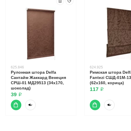
625.846
624.925
Рулонная штора Delfa
Римская штора Del
Сантайм Жаккард Венеция
Fantezi СШД-01М-13
СРШ-01 МД29513 (34x170,
(62x160, корица)
шоколад)
117 ₽
39 ₽