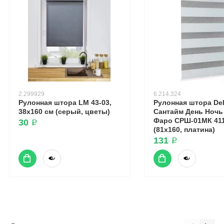
2.299929
6.214.324
Рулонная штора LM 43-03,
Рулонная штора Del
38х160 см (серый, цветы)
Сантайм День Ночь
Фаро СРШ-01МК 41
30 ₽
(81x160, платина)
131 ₽