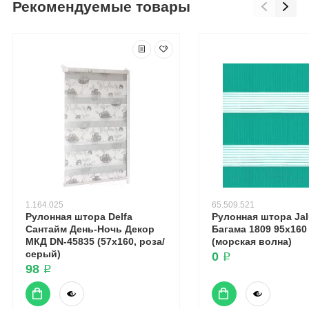
Рекомендуемые товары
1.164.025
65.509.521
Рулонная штора Delfa
Рулонная штора Ja
Сантайм День-Ночь Декор
Багама 1809 95x160
МКД DN-45835 (57x160, роза/
(морская волна)
серый)
0 ₽
98 ₽