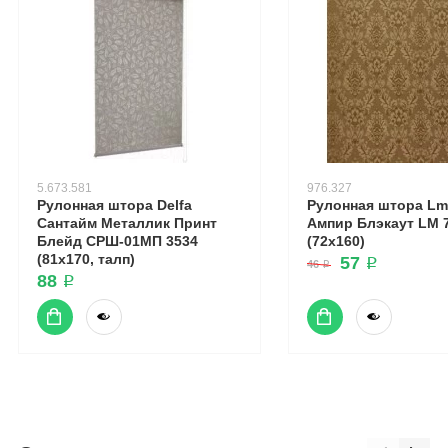
5.673.581
976.327
Рулонная штора Delfa
Рулонная штора Lm
Сантайм Металлик Принт
Ампир Блэкаут LM 
Блейд СРШ-01МП 3534
(72x160)
(81x170, талп)
57 ₽
46 ₽
88 ₽