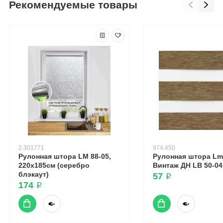
Рекомендуемые товары
2.301771
974.450
Рулонная штора LM 88-05,
Рулонная штора Lm
220х185см (серебро
Винтаж ДН LB 50-04
блэкаут)
57 ₽
174 ₽