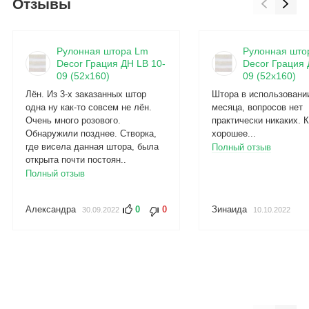
Отзывы
Рулонная штора Lm
Рулонная што
Decor Грация ДН LB 10-
Decor Грация 
09 (52x160)
09 (52x160)
Лён. Из 3-х заказанных штор
Штора в использовани
одна ну как-то совсем не лён.
месяца, вопросов нет
Очень много розового.
практически никаких. 
Обнаружили позднее. Створка,
хорошее...
где висела данная штора, была
Полный отзыв
открыта почти постоян..
Полный отзыв
Александра
0
0
Зинаида
30.09.2022
10.10.2022