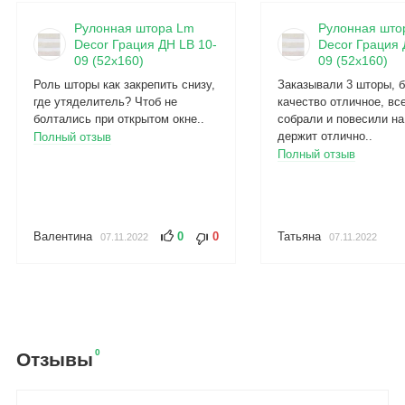
Рулонная штора Lm
Рулонная што
Decor Грация ДН LB 10-
Decor Грация 
09 (52x160)
09 (52x160)
Роль шторы как закрепить снизу,
Заказывали 3 шторы, б
где утяделитель? Чтоб не
качество отличное, вс
болтались при открытом окне..
собрали и повесили на
держит отлично..
Полный отзыв
Полный отзыв
Валентина
0
0
Татьяна
07.11.2022
07.11.2022
0
Отзывы