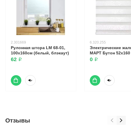
2.301669
6.320.255
Рулонная штора LM 68-01,
Электрические жал
100х160см (белый, блэкаут)
МАРТ Бутон 52x160
62 ₽
0 ₽
Отзывы