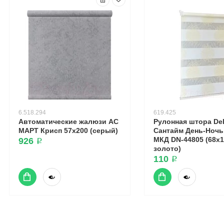
6.518.294
619.425
Автоматические жалюзи АС
Рулонная штора Del
МАРТ Крисп 57x200 (серый)
Сантайм День-Ночь
МКД DN-44805 (68x1
926 ₽
золото)
110 ₽