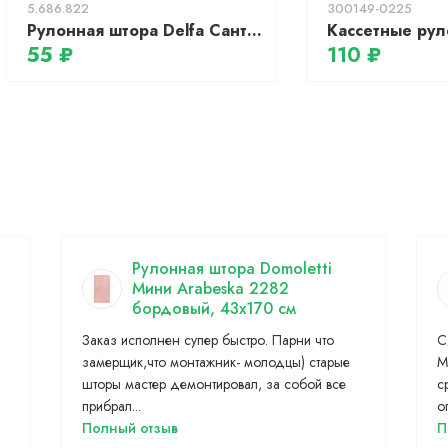
5.686.822
300149-0225
Рулонная штора Delfa Сантайм Глория СРШ-01М 2910 (48x170, белый/серебристый)
55 ₽
110 ₽
Рулонная штора Domoletti
Мини Arabeska 2282
бордовый, 43x170 см
Заказ исполнен супер быстро. Парни что
С
замерщик,что монтажник- молодцы) старые
М
шторы мастер демонтировал, за собой все
с
прибрал...
о
Полный отзыв
П