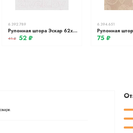
6.392.789
6.394.651
Рулонная штора Эскар 62x170 / 310080621701 (белый)
52 ₽
75 ₽
41 ₽
От
оваре.