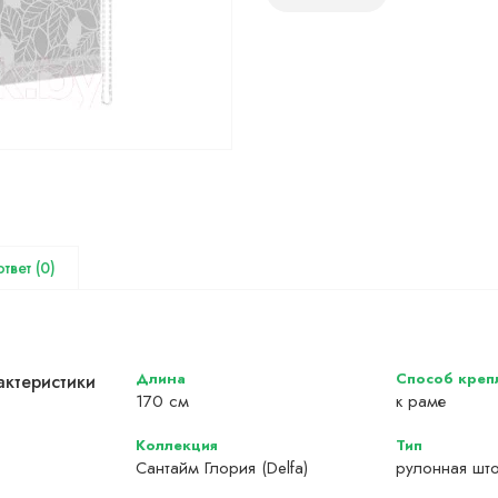
(0)
Длина
Способ креп
актеристики
170 см
к раме
Коллекция
Тип
Сантайм Глория (Delfa)
рулонная шт