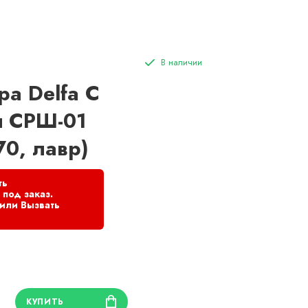
ра Delfa С
я СРШ-01
70, лавр)