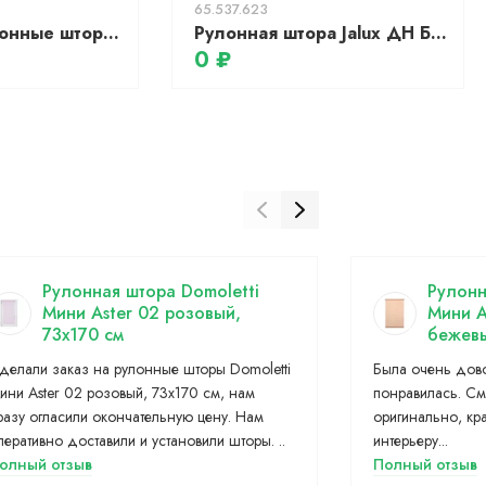
65.537.623
Кассетные рулонные шторы УНИ 1 - АЛЬФА ALU BLACK-OUT белый
Рулонная штора Jalux ДН Багама 104 47x160 (небесно-голубой)
0 ₽
Рулонная штора Domoletti
Рулонн
Мини Aster 02 розовый,
Мини A
73x170 см
бежевы
делали заказ на рулонные шторы Domoletti
Была очень дов
ини Aster 02 розовый, 73x170 см, нам
понравилась. См
разу огласили окончательную цену. Нам
оригинально, кр
перативно доставили и установили шторы. ..
интерьеру...
олный отзыв
Полный отзыв