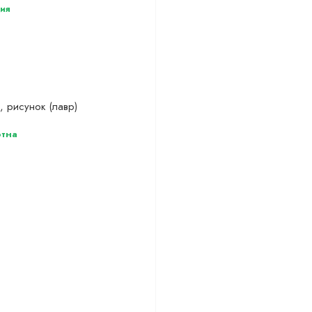
ия
, рисунок (лавр)
тна