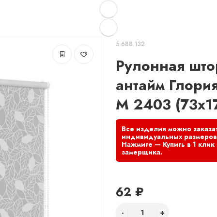
5.688.132
Рулонная што
антайм Глори
М 2403 (73x1
62 ₽