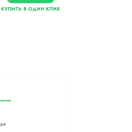
ления
ора