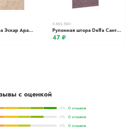
5.682.580
Рулонная штора Эскар Арабеска 98x160 / 389300981601 (капучино)
Рулонная штора Delfa Сантайм Жаккард Веда СРШ-01М 879 (52x170, фиолетовый)
47 ₽
зывы с оценкой
0 отзывов
0%
0 отзывов
0%
0 отзывов
0%