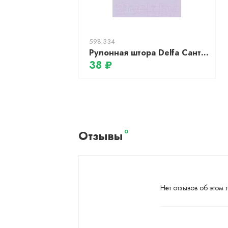
598.334
Рулонная штора Delfa Сантайм Лен СРШ-01 МД2469 (43x170, сиреневый)
38 ₽
Отзывы
0
Нет отзывов об этом т