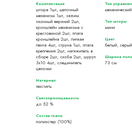
Комплектация
Тип управлен
штора 1шт, цепочный
механический
механизм 1шт, зажим
оконный верхний 2шт,
Тип шторы
кронштейн механизма с
мини
крестовиной 2шт, плата
кронштейна 2шт, липкая
Цвет
лента 4шт, струна 1шт, плата
белый, серый
крепления 2шт, натяжитель в
сборе 2шт, скоба 2шт, шуруп
Ширина поло
3х10 4шт, соединитель
73 см
цепочки
Материал
текстиль
Светопроницаемость
до 52 %
Состав ткани
полиэстер (100%)