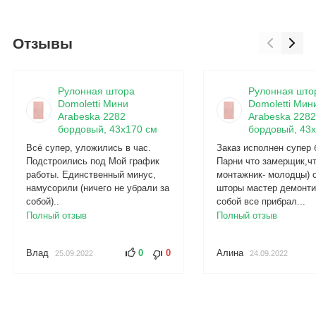
Отзывы
Рулонная штора
Рулонная што
Domoletti Мини
Domoletti Мин
Arabeska 2282
Arabeska 2282
бордовый, 43x170 см
бордовый, 43x
Всё супер, уложились в час.
Заказ исполнен супер 
Подстроились под Мой график
Парни что замерщик,ч
работы. Единственный минус,
монтажник- молодцы) 
намусорили (ничего не убрали за
шторы мастер демонти
собой)..
собой все прибрал...
Полный отзыв
Полный отзыв
Влад
0
0
Алина
25.09.2022
24.09.2022