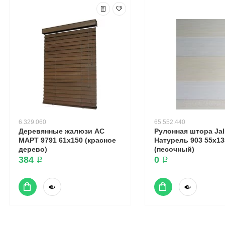
6.329.060
65.552.440
Деревянные жалюзи АС
Рулонная штора Ja
МАРТ 9791 61x150 (красное
Натурель 903 55x13
дерево)
(песочный)
384 ₽
0 ₽