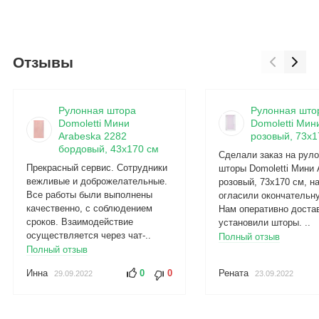
Отзывы
Рулонная штора
Рулонная што
Domoletti Мини
Domoletti Мини
Arabeska 2282
розовый, 73x1
бордовый, 43x170 см
Сделали заказ на рул
Прекрасный сервис. Сотрудники
шторы Domoletti Мини 
вежливые и доброжелательные.
розовый, 73x170 см, н
Все работы были выполнены
огласили окончательну
качественно, с соблюдением
Нам оперативно доста
сроков. Взаимодействие
установили шторы. ..
осуществляется через чат-..
Полный отзыв
Полный отзыв
Инна
0
0
Рената
29.09.2022
23.09.2022