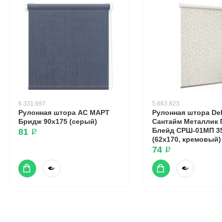
6.331.697
5.663.823
Рулонная штора АС МАРТ
Рулонная штора Del
Бридж 90x175 (серый)
Сантайм Металлик 
Блейд СРШ-01МП 3
81 ₽
(62x170, кремовый)
74 ₽