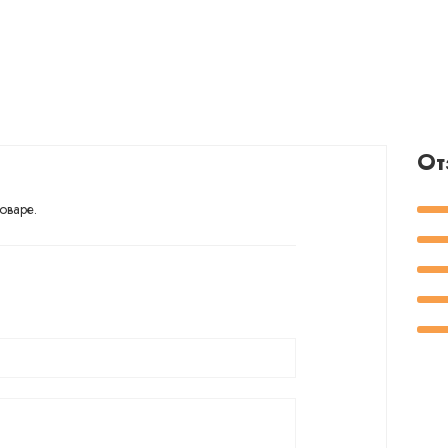
От
оваре.