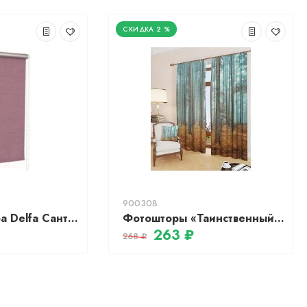
2 %
900308
Рулонная штора Delfa Сантайм Эстера Термо-Блэкаут СРШ-01М 70308 (81x170, розовый)
Фотошторы «Таинственный лес»
263 ₽
268 ₽