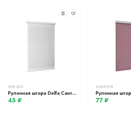
598.353
5.669.019
Рулонная штора Delfa Сантайм Жаккард Прима СРШ-01 МД8118 (48x170, белый)
45 ₽
77 ₽