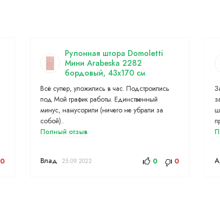
Рулонная штора Domoletti
Мини Arabeska 2282
бордовый, 43x170 см
Всё супер, уложились в час. Подстроились
З
под Мой график работы. Единственный
з
минус, намусорили (ничего не убрали за
ш
собой)..
п
Полный отзыв
П
Влад
А
0
0
0
25.09.2022