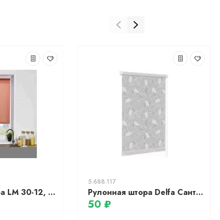
5.688.117
Рулонная штора LM 30-12, 61х160см, кораловый
Рулонная штора Delfa Сантайм Глория СРШ-01М 2403 (52x170, лавр)
50 ₽