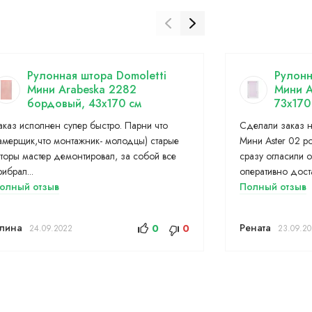
Рулонная штора Domoletti
Рулонн
Мини Arabeska 2282
Мини A
бордовый, 43x170 см
73x170
аказ исполнен супер быстро. Парни что
Сделали заказ н
амерщик,что монтажник- молодцы) старые
Мини Aster 02 р
торы мастер демонтировал, за собой все
сразу огласили 
рибрал...
оперативно доста
олный отзыв
Полный отзыв
лина
Рената
0
0
24.09.2022
23.09.2