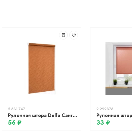
5.681.747
2.299876
Рулонная штора Delfa Сантайм Жаккард Веда СРШ-01М 844 (73x170, терракотта)
56 ₽
33 ₽