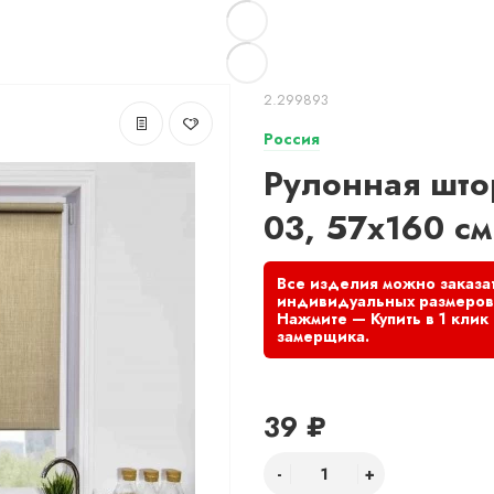
2.299893
Россия
Рулонная што
03, 57х160 см
39 ₽