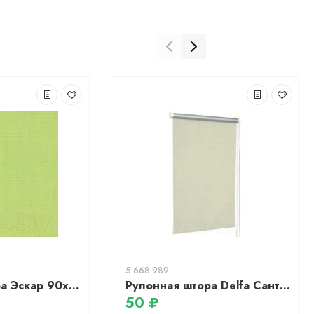
5.668.989
Рулонная штора Эскар 90x170 / 310140901701 (салатовый)
Рулонная штора Delfa Сантайм Эстера Термо-Блэкаут СРШ-01М 70301 (34x170, серо-зеленый)
50 ₽