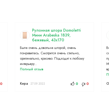
Рулонная штора Domoletti
Мини Arabeska 1839,
бежевый, 43x170
Была очень довольна шторой, очень
В
понравилась. Смотрится очень стильно,
с
оригинально, красиво. Подходит к любому
п
интерьеру...
М
Полный отзыв
в
П
Кира
О
0
0
0
27.09.2022