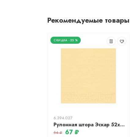
Рекомендуемые товары
-25 %
6.394.027
Рулонная штора Эскар 52x215 / 311120522151 (светлый абрикос)
67 ₽
54 ₽