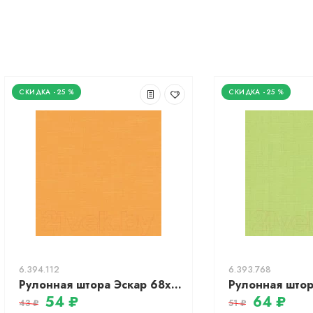
-25 %
-25 %
6.394.112
6.393.768
Рулонная штора Эскар 68x170 / 312030681701 (апельсиновый)
54 ₽
64 ₽
43 ₽
51 ₽