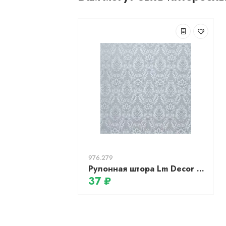
976.279
Рулонная штора Lm Decor Ампир Блэкаут LM 78-08 (43x160)
37 ₽