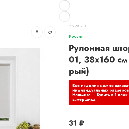
2.298560
Россия
Рулонная што
01, 38х160 см 
рый)
31 ₽