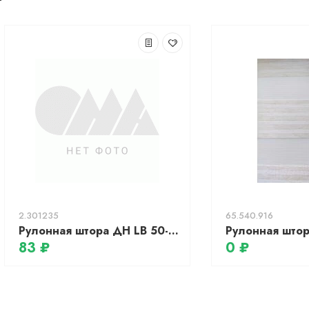
2.301235
65.540.916
Рулонная штора ДН LB 50-02, 78х160см (бежевый, день-ночь)
83 ₽
0 ₽