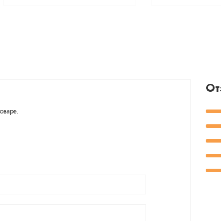
От
оваре.