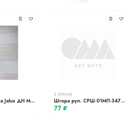
2.304046
Рулонная штора Jalux ДН Миа 604/101 43x160 (жемчужные полоски)
Штора рул. СРШ-01МП-3472 77(73)/170 Гала крем. РБ
77 ₽