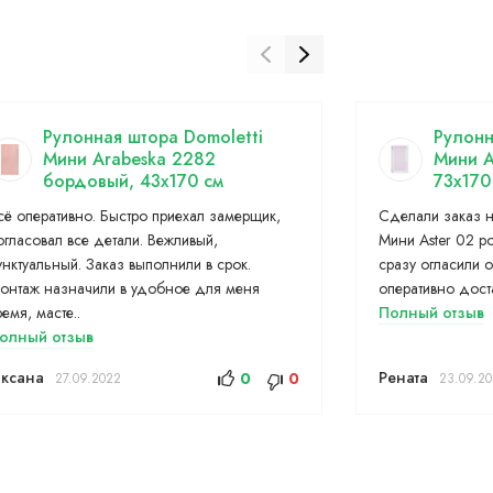
Рулонная штора Domoletti
Рулонн
Мини Arabeska 2282
Мини A
бордовый, 43x170 см
73x170
сё оперативно. Быстро приехал замерщик,
Сделали заказ н
огласовал все детали. Вежливый,
Мини Aster 02 р
унктуальный. Заказ выполнили в срок.
сразу огласили 
онтаж назначили в удобное для меня
оперативно доста
ремя, масте..
Полный отзыв
олный отзыв
ксана
Рената
0
0
27.09.2022
23.09.2